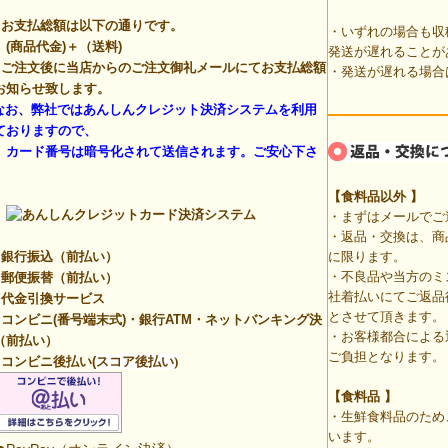
。
お支払総額は以下の通りです。
・いずれの場合も収
商品代金)＋（送料)
発送が遅れることが
ご注文後に当店からのご注文御礼メールにてお支払総額
・発送が遅れる場合
お知らせ致します。
なお、弊社ではあんしんクレジット決済システムを利用
ておりますので、
ード番号は暗号化されて送信されます。ご安心下さ
。
【食料品以外
】
・まずはメールでご
・返品・交換は、商
銀行振込（前払い）
に限ります。
・不良品や当方のミ
郵便振替（前払い）
社着払いにてご返品
代金引換サービス
とさせて頂きます。
コンビニ(番号端末式)・銀行ATM・ネットバンキング決
・お客様都合による
（前払い）
ご負担となります。
コンビニ後払い(
スコア後払い)
【食料品 】
・生鮮食料品のため
います。