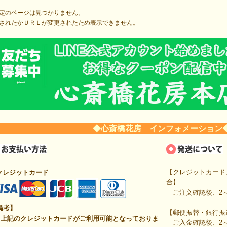
定のページは見つかりません。
されたかＵＲＬが変更されたため表示できません。
◆心斎橋花房 インフォメーション
【クレジットカード
クレジットカード
合】
ご注文確認後、2～
備考】
【郵便振替・銀行振
上記のクレジットカードがご利用可能となっておりま
ご入金確認後、2～