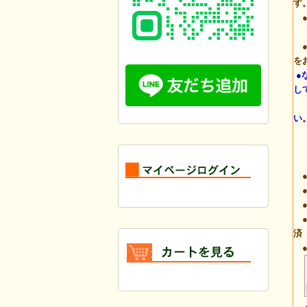
す
●
(
●
を
●
し
カ
い
●
●
●
●
済
●