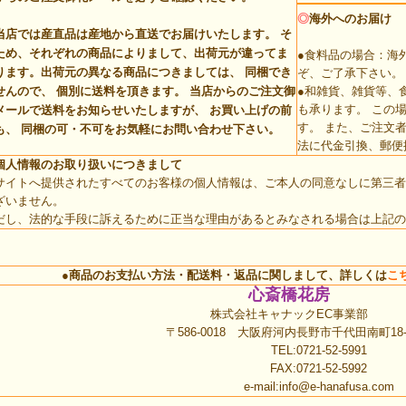
◎
海外へのお届け
当店では産直品は産地から直送でお届けいたします。 そ
ため、それぞれの商品によりまして、出荷元が違ってま
●食料品の場合：海
ります。
出荷元の異なる商品につきましては、 同梱でき
ぞ、ご了承下さい。
せんので、 個別に送料を頂きます。
当店からのご注文御
●和雑貨、雑貨等、
も承ります。 この
メールで送料をお知らせいたしますが、 お買い上げの前
す。 また、ご注文
も、 同梱の可・不可をお気軽にお問い合わせ下さい。
法に代金引換、郵便
個人情報のお取り扱いにつきまして
サイトへ提供されたすべてのお客様の個人情報は、ご本人の同意なしに第三者
ざいません。
だし、法的な手段に訴えるために正当な理由があるとみなされる場合は上記の
●商品のお支払い方法・配送料・返品に関しまして、詳しくは
こ
心斎橋花房
株式会社キャナックEC事業部
〒586-0018 大阪府河内長野市千代田南町18-
TEL:0721-52-5991
FAX:0721-52-5992
e-mail:
info@e-hanafusa.com