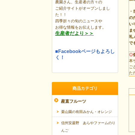
農園さん、生産者の方々の
ご紹介サイトがオープンしまし
・
た！！
の
四季折々の旬のニュースや
い
お得な情報を
お伝えします。
ま
生産者だより＞＞
礼
で
■Facebookページもよろし
◎
く！
本
ご
た
商品カテゴリ
産直フルーツ
栗山園の有田みかん・オレンジ
信州安曇野 あらやファームのり
んご