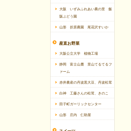
大阪 いずみふれあい農の里 飯
阪ぶどう園
山形 折原農園 尾花沢すいか
産直お野菜
大阪公立大学 植物工場
静岡 富士山麓 里山てるてるフ
ァーム
赤井農産の丹波黒大豆、丹波松茸
白神 工藤さんの松茸、きのこ
田子町ガーリックセンター
山形 庄内 仁助屋