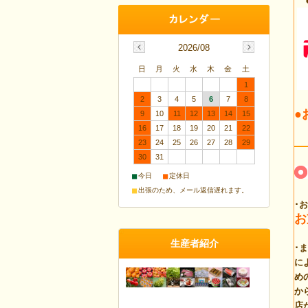
2026/08
日
月
火
水
木
金
土
1
2
3
4
5
6
7
8
●
9
10
11
12
13
14
15
16
17
18
19
20
21
22
23
24
25
26
27
28
29
30
31
■
■
今日
定休日
■
出張のため、メール返信遅れます。
･
お
生産者紹介
･
に
め
か
店