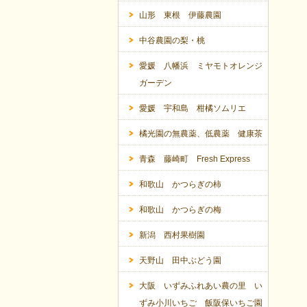
山形 東根 伊藤農園
中谷農園の梨・桃
愛媛 八幡浜 ミヤモトオレンジ
ガーデン
愛媛 宇和島 柑橘ソムリエ
橘光園の無農薬、低農薬 健康茶
青森 藤崎町 Fresh Express
和歌山 かつらぎの柿
和歌山 かつらぎの梅
新潟 西村果樹園
天野山 田中ぶどう園
大阪 いずみふれあい農の里 い
ずみ小川いちご 飯阪保いちご園