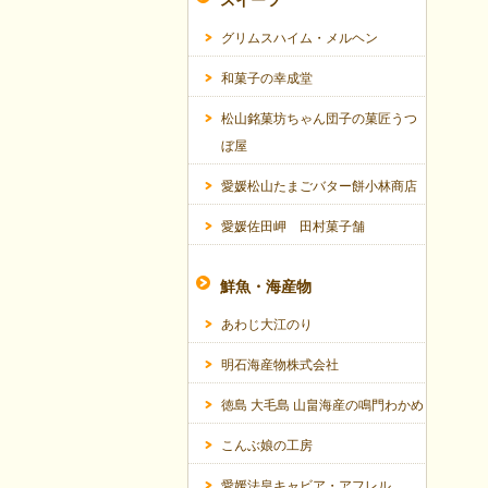
スイーツ
グリムスハイム・メルヘン
和菓子の幸成堂
松山銘菓坊ちゃん団子の菓匠うつ
ぼ屋
愛媛松山たまごバター餅小林商店
愛媛佐田岬 田村菓子舗
鮮魚・海産物
あわじ大江のり
明石海産物株式会社
徳島 大毛島 山畠海産の鳴門わかめ
こんぶ娘の工房
愛媛法皇キャビア・アフレル