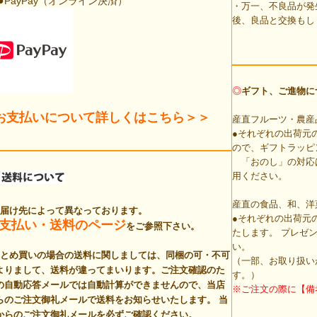
●
PayPay（オンライン決済）
・万一、不良品が発
後、良品と交換もし
◎
ギフト、ご進物に
お支払いについて詳しくはこちら＞＞
産直フルーツ・農産
●それぞれの出荷元
ので、ギフトラッピ
「おのし」の対応
用ください。
産直の食品、和、洋
お届け先によって異なっております。
●それぞれの出荷元
支払い・送料のページ
をご参照下さい。
たします。 プレゼ
い。
まとめ買いの場合の送料に関しましては、同梱の可・不可
（一部、お取り扱い
よりまして、送料が違ってまいります。ご注文確認のた
す。）
の自動応答メールでは自動計算ができませんので、当店
※ご注文の際に【備
らのご注文御礼メールで送料をお知らせいたします。
当
からのご注文御礼メールを必ずご確認ください。