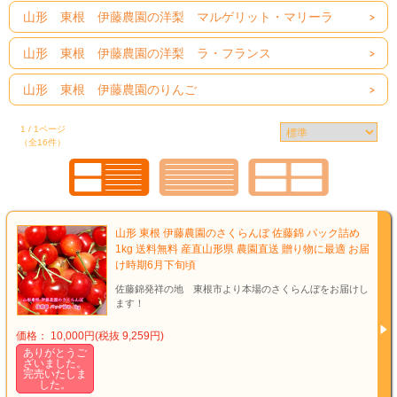
山形 東根 伊藤農園の洋梨 マルゲリット・マリーラ
山形 東根 伊藤農園の洋梨 ラ・フランス
山形 東根 伊藤農園のりんご
1 / 1ページ
（全16件）
山形 東根 伊藤農園のさくらんぼ 佐藤錦 パック詰め
1kg 送料無料 産直山形県 農園直送 贈り物に最適 お届
け時期6月下旬頃
佐藤錦発祥の地 東根市より本場のさくらんぼをお届けし
ます！
価格： 10,000円(税抜 9,259円)
ありがとうご
ざいました。
完売いたしま
した。