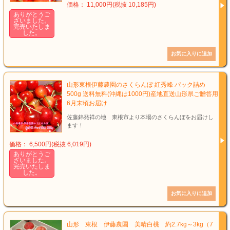
価格： 11,000円(税抜 10,185円)
ありがとうご
ざいました。
完売いたしま
した。
山形東根伊藤農園のさくらんぼ 紅秀峰 パック詰め
500g 送料無料(沖縄は1000円)産地直送山形県ご贈答用
6月末頃お届け
佐藤錦発祥の地 東根市より本場のさくらんぼをお届けし
ます！
価格： 6,500円(税抜 6,019円)
ありがとうご
ざいました。
完売いたしま
した。
山形 東根 伊藤農園 美晴白桃 約2.7kg～3kg（7