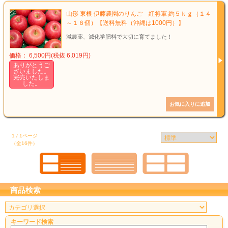
山形 東根 伊藤農園のりんご 紅将軍 約５ｋｇ（１４
～１６個）【送料無料（沖縄は1000円）】
減農薬、減化学肥料で大切に育てました！
価格： 6,500円(税抜 6,019円)
ありがとうご
ざいました。
完売いたしま
した。
1 / 1ページ
（全16件）
商品検索
キーワード検索