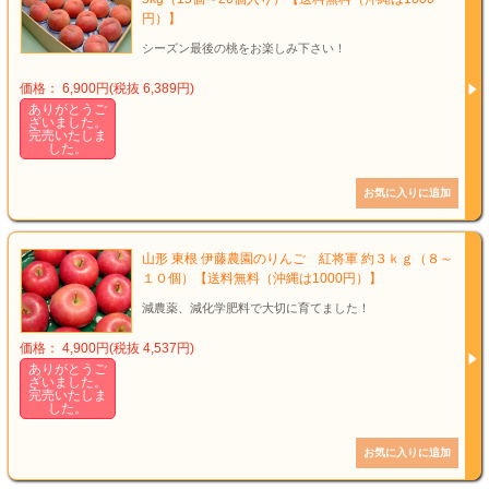
円）】
シーズン最後の桃をお楽しみ下さい！
価格： 6,900円(税抜 6,389円)
ありがとうご
ざいました。
完売いたしま
した。
山形 東根 伊藤農園のりんご 紅将軍 約３ｋｇ（８～
１０個）【送料無料（沖縄は1000円）】
減農薬、減化学肥料で大切に育てました！
価格： 4,900円(税抜 4,537円)
ありがとうご
ざいました。
完売いたしま
した。