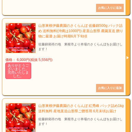
山形東根伊藤農園のさくらんぼ 佐藤錦500g パック詰
め 送料無料(沖縄は1000円) 産直山形県 農園直送 贈り
物に最適 お届け時期6月下旬頃
佐藤錦発祥の地 東根市より本場のさくらんぼをお届けし
ます！
価格： 6,000円(税抜 5,556円)
ありがとうご
ざいました。
完売いたしま
した。
山形東根伊藤農園のさくらんぼ 紅秀峰 パック詰め1kg
送料無料 産地直送山形県ご贈答用 6月末頃お届け
佐藤錦発祥の地 東根市より本場のさくらんぼをお届けし
ます！