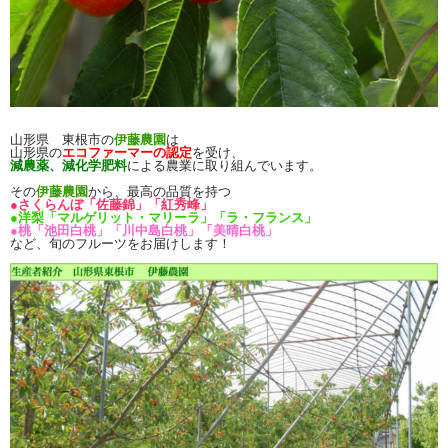
山形県 東根市の
伊藤農園
は
山形県の
エコファーマーの認定
を受け、
減農薬、減化学肥料
による農業に取り組んでいます。
その
伊藤農園
から、
最高の品質を持つ
●さくらんぼ「佐藤錦」「紅秀峰」
●洋梨「マルゲリット・マリーラ」「ラ・フランス」
●桃「池田白桃」「川中島白桃」「美晴白桃」
など、旬のフルーツをお届けします！