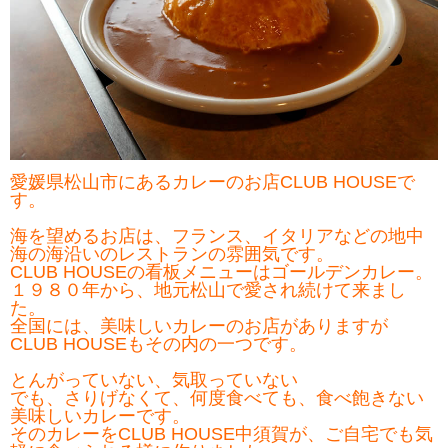
愛媛県松山市にあるカレーのお店CLUB HOUSEで
す。
海を望めるお店は、フランス、イタリアなどの地中
海の海沿いのレストランの雰囲気です。
CLUB HOUSEの看板メニューはゴールデンカレー。
１９８０年から、地元松山で愛され続けて来まし
た。
全国には、美味しいカレーのお店がありますが
CLUB HOUSEもその内の一つです。
とんがっていない、気取っていない
でも、さりげなくて、何度食べても、食べ飽きない
美味しいカレーです。
そのカレーをCLUB HOUSE中須賀が、ご自宅でも気