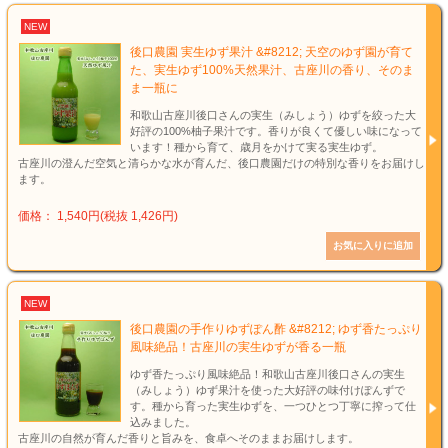
NEW
後口農園 実生ゆず果汁 &#8212; 天空のゆず園が育て
た、実生ゆず100%天然果汁、古座川の香り、そのま
ま一瓶に
和歌山古座川後口さんの実生（みしょう）ゆずを絞った大
好評の100%柚子果汁です。香りが良くて優しい味になって
います！種から育て、歳月をかけて実る実生ゆず。
古座川の澄んだ空気と清らかな水が育んだ、後口農園だけの特別な香りをお届けし
ます。
価格： 1,540円(税抜 1,426円)
NEW
後口農園の手作りゆずぽん酢 &#8212; ゆず香たっぷり
風味絶品！古座川の実生ゆずが香る一瓶
ゆず香たっぷり風味絶品！和歌山古座川後口さんの実生
（みしょう）ゆず果汁を使った大好評の味付けぽんずで
す。種から育った実生ゆずを、一つひとつ丁寧に搾って仕
込みました。
古座川の自然が育んだ香りと旨みを、食卓へそのままお届けします。