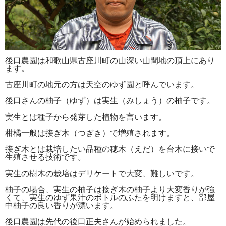
後口農園は和歌山県古座川町の山深い山間地の頂上にあり
ます。
古座川町の地元の方は天空のゆず園と呼んでいます。
後口さんの柚子（ゆず）は実生（みしょう）の柚子です。
実生とは種子から発芽した植物を言います。
柑橘一般は接ぎ木（つぎき）で増殖されます。
接ぎ木とは栽培したい品種の穂木（えだ）を台木に接いで
生殖させる技術です。
実生の樹木の栽培はデリケートで大変、難しいです。
柚子の場合、実生の柚子は接ぎ木の柚子より大変香りが強
くて、実生のゆず果汁のボトルのふたを明けますと、部屋
中柚子の良い香りが漂います。
後口農園は先代の後口正夫さんが始められました。