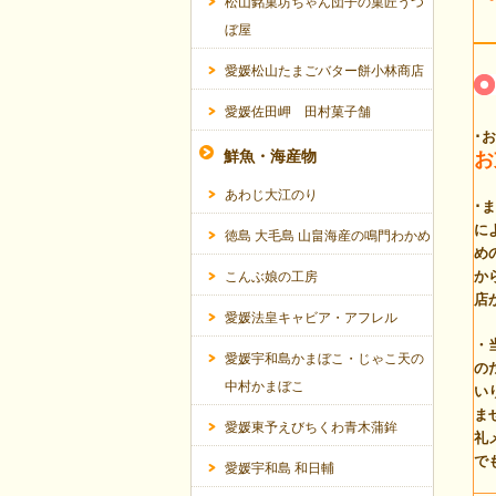
松山銘菓坊ちゃん団子の菓匠うつ
ぼ屋
愛媛松山たまごバター餅小林商店
愛媛佐田岬 田村菓子舗
･
鮮魚・海産物
お
あわじ大江のり
･
に
徳島 大毛島 山畠海産の鳴門わかめ
め
か
こんぶ娘の工房
店
愛媛法皇キャビア・アフレル
・
愛媛宇和島かまぼこ・じゃこ天の
の
中村かまぼこ
い
ま
愛媛東予えびちくわ青木蒲鉾
礼
で
愛媛宇和島 和日輔