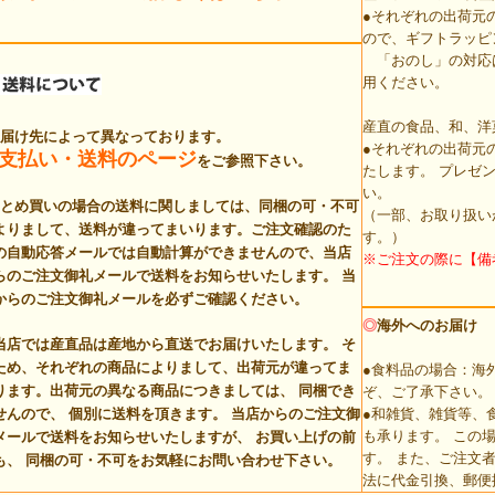
●それぞれの出荷元
ので、ギフトラッピ
「おのし」の対応
用ください。
産直の食品、和、洋
お届け先によって異なっております。
●それぞれの出荷元
支払い・送料のページ
をご参照下さい。
たします。 プレゼ
い。
まとめ買いの場合の送料に関しましては、同梱の可・不可
（一部、お取り扱い
よりまして、送料が違ってまいります。ご注文確認のた
す。）
の自動応答メールでは自動計算ができませんので、当店
※ご注文の際に【備
らのご注文御礼メールで送料をお知らせいたします。
当
からのご注文御礼メールを必ずご確認ください。
◎
海外へのお届け
当店では産直品は産地から直送でお届けいたします。 そ
ため、それぞれの商品によりまして、出荷元が違ってま
●食料品の場合：海
ります。
出荷元の異なる商品につきましては、 同梱でき
ぞ、ご了承下さい。
せんので、 個別に送料を頂きます。
当店からのご注文御
●和雑貨、雑貨等、
も承ります。 この
メールで送料をお知らせいたしますが、 お買い上げの前
す。 また、ご注文
も、 同梱の可・不可をお気軽にお問い合わせ下さい。
法に代金引換、郵便