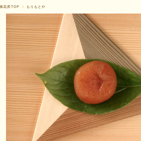
橋花房TOP
もりもとや