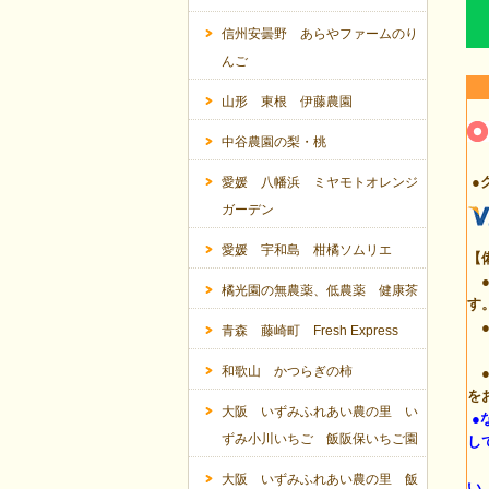
信州安曇野 あらやファームのり
んご
山形 東根 伊藤農園
中谷農園の梨・桃
●
愛媛 八幡浜 ミヤモトオレンジ
ガーデン
愛媛 宇和島 柑橘ソムリエ
【
●
橘光園の無農薬、低農薬 健康茶
す
●
青森 藤崎町 Fresh Express
(
和歌山 かつらぎの柿
●
を
大阪 いずみふれあい農の里 い
●
ずみ小川いちご 飯阪保いちご園
し
カ
大阪 いずみふれあい農の里 飯
い