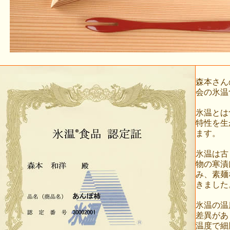
森本さん
会の氷温
氷温とは
特性を生
ます。
氷温は古
物の寒漬
み、素麺
きました
氷温の温
差異があ
温度で細