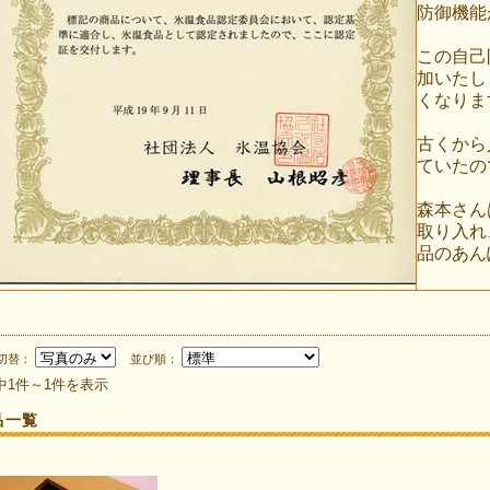
防御機能
この自己
加いたし
くなりま
古くから
ていたの
森本さん
取り入れ
品のあん
切替：
並び順：
中1件～1件を表示
品一覧