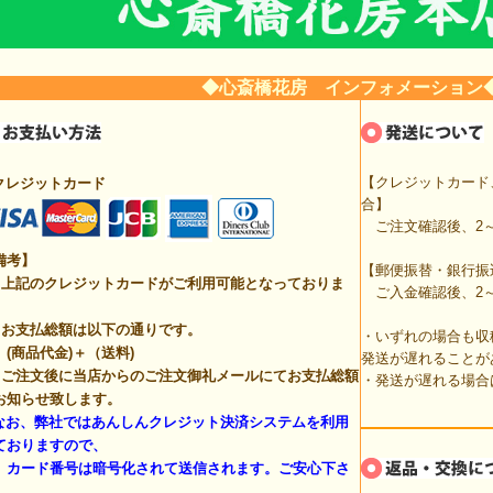
◆心斎橋花房 インフォメーション
【クレジットカード
クレジットカード
合】
ご注文確認後、2～
備考】
【郵便振替・銀行振
上記のクレジットカードがご利用可能となっておりま
ご入金確認後、2～
。
お支払総額は以下の通りです。
・いずれの場合も収
商品代金)＋（送料)
発送が遅れることが
ご注文後に当店からのご注文御礼メールにてお支払総額
・発送が遅れる場合
お知らせ致します。
なお、弊社ではあんしんクレジット決済システムを利用
ておりますので、
ード番号は暗号化されて送信されます。ご安心下さ
。