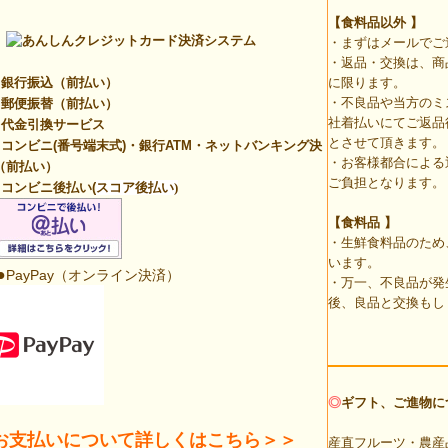
【食料品以外
】
・まずはメールでご
・返品・交換は、商
銀行振込（前払い）
に限ります。
・不良品や当方のミ
郵便振替（前払い）
社着払いにてご返品
代金引換サービス
とさせて頂きます。
コンビニ(番号端末式)・銀行ATM・ネットバンキング決
・お客様都合による
（前払い）
ご負担となります。
コンビニ後払い(
スコア後払い)
【食料品 】
・生鮮食料品のため
います。
●
PayPay（オンライン決済）
・万一、不良品が発
後、良品と交換もし
◎
ギフト、ご進物に
お支払いについて詳しくはこちら＞＞
産直フルーツ・農産