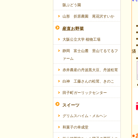
阪ぶどう園
山形 折原農園 尾花沢すいか
●
産直お野菜
●
●
大阪公立大学 植物工場
●
静岡 富士山麓 里山てるてるフ
済
●
ァーム
赤井農産の丹波黒大豆、丹波松茸
白神 工藤さんの松茸、きのこ
田子町ガーリックセンター
スイーツ
グリムスハイム・メルヘン
和菓子の幸成堂
●