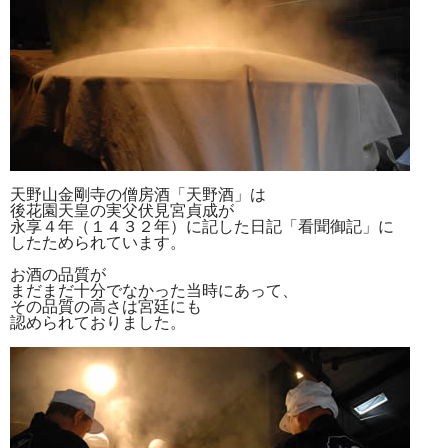
天野山金剛寺の僧房酒「天野酒」は
後花園天皇の実父伏見宮貞成が
永享４年（１４３２年）に記した日記「看聞御記」に
したためられています。
お酒の品質が
まだまだ十分でなかった当時にあって、
その品質の高さは宮廷にも
認められておりました。