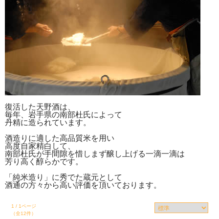
復活した天野酒は、
毎年、岩手県の南部杜氏によって
丹精に造られています。
酒造りに適した高品質米を用い
高度自家精白して、
南部杜氏が手間隙を惜しまず醸し上げる一滴一滴は
芳り高く醇らかです。
「純米造り」に秀でた蔵元として
酒通の方々から高い評価を頂いております。
1 / 1ページ
（全12件）