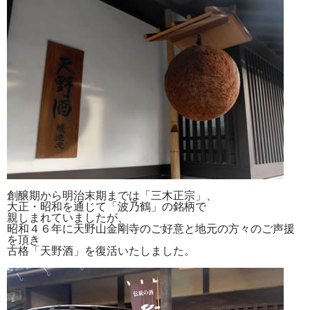
創醸期から明治末期までは「三木正宗」、
大正・昭和を通じて「波乃鶴」の銘柄で
親しまれていましたが、
昭和４６年に天野山金剛寺のご好意と地元の方々のご声援
を頂き
古格「天野酒」を復活いたしました。