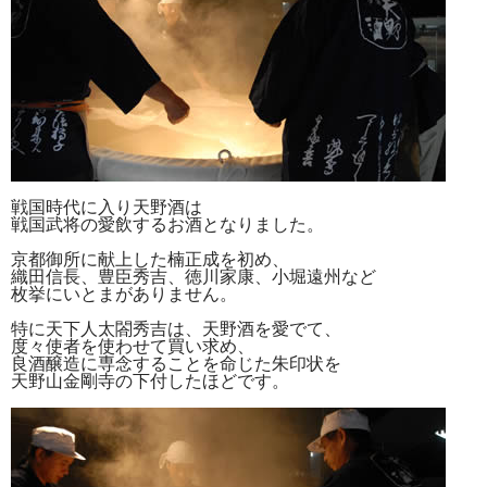
戦国時代に入り天野酒は
戦国武将の愛飲するお酒となりました。
京都御所に献上した楠正成を初め、
織田信長、豊臣秀吉、徳川家康、小堀遠州など
枚挙にいとまがありません。
特に天下人太閤秀吉は、天野酒を愛でて、
度々使者を使わせて買い求め、
良酒醸造に専念することを命じた朱印状を
天野山金剛寺の下付したほどです。