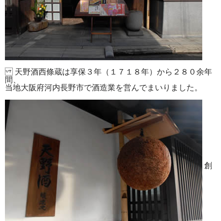
天野酒西條蔵は享保３年（１７１８年）から２８０余年
間、
当地大阪府河内長野市で酒造業を営んでまいりました。
創