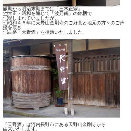
醸期から明治末期までは「三木正宗」、
大正・昭和を通じて「波乃鶴」の銘柄で
親しまれていましたが、
昭和４６年に天野山金剛寺のご好意と地元の方々のご声
援を頂き
古格「天野酒」を復活いたしました。
「天野酒」は河内長野市にある天野山金剛寺から
由来いたします。