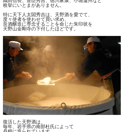
織田信長、豊臣秀吉、徳川家康、小堀遠州など
枚挙にいとまがありません。
特に天下人太閤秀吉は、天野酒を愛でて、
度々使者を使わせて買い求め、
良酒醸造に専念することを命じた朱印状を
天野山金剛寺の下付したほどです。
復活した天野酒は、
毎年、岩手県の南部杜氏によって
丹精に造られています。