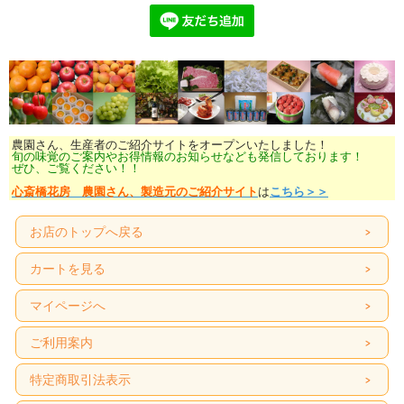
農園さん、生産者のご紹介サイトをオープンいたしました！
旬の味覚のご案内やお得情報のお知らせなども発信しております！
ぜひ、ご覧ください！！
心斎橋花房 農園さん、製造元のご紹介サイト
は
こちら＞＞
お店のトップへ戻る
カートを見る
マイページへ
ご利用案内
特定商取引法表示