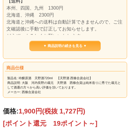
【送料】
本州、四国、九州 1300円
北海道、沖縄 2300円
北海道と沖縄への送料は自動計算できませんので、ご注
文確認後に手動で訂正してお知らせします。
どうぞ、よろしくお願いいたします。
▼ 商品説明の続きを見る ▼
【酒類の品目】清酒
【醸造法】吟醸
【度数】18.0度以上19.0度未満
【原材料】米・米麹・醸造アルコール
商品仕様
【精米歩合】55％以下
【使用米】酒母米・麹米 山田錦100％使用
製品名: 吟醸原酒 天野酒720ml 【天野酒 西條合資会社】
掛け米 五百万石100％使用
商品説明: 大阪 河内長野の蔵元 天野酒 西條合資は純米造りに秀でた蔵元と
【日本酒度】+4
して酒通の方々から高い評価を頂いております。
【酸度】1.2
メーカー: 西條合資会社
【アミノ酸度】1.0
【内容量】720ml
【製造者】西條合資会社
価格:
1,900円
(税抜 1,727円)
※2022年12月より瓶の形状、パッケージが変更になりました。
画像は1800mlのものですが、同じタイプの瓶、パッケージになって
[ポイント還元 19ポイント～]
おります。