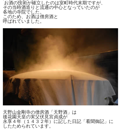
お酒の技術が確立したのは室町時代末期ですが、
その当時酒造りと流通の中心となっていたのが
各地の寺院でした。
このため、お酒は僧房酒と
呼ばれていました。
天野山金剛寺の僧房酒「天野酒」は
後花園天皇の実父伏見宮貞成が
永享４年（１４３２年）に記した日記「看聞御記」に
したためられています。