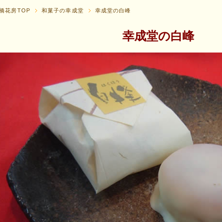
橋花房TOP
和菓子の幸成堂
幸成堂の白峰
幸成堂の白峰