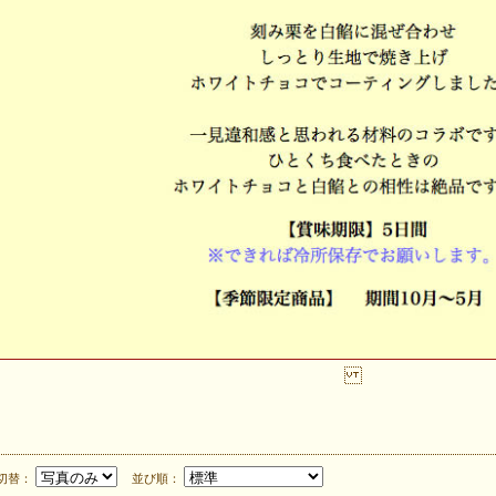
切替：
並び順：