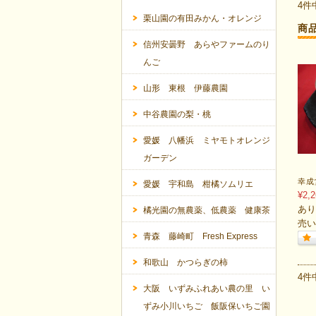
4件
栗山園の有田みかん・オレンジ
商
信州安曇野 あらやファームのり
んご
山形 東根 伊藤農園
中谷農園の梨・桃
愛媛 八幡浜 ミヤモトオレンジ
ガーデン
幸成
愛媛 宇和島 柑橘ソムリエ
¥2,2
あり
橘光園の無農薬、低農薬 健康茶
売い
青森 藤崎町 Fresh Express
和歌山 かつらぎの柿
4件
大阪 いずみふれあい農の里 い
ずみ小川いちご 飯阪保いちご園