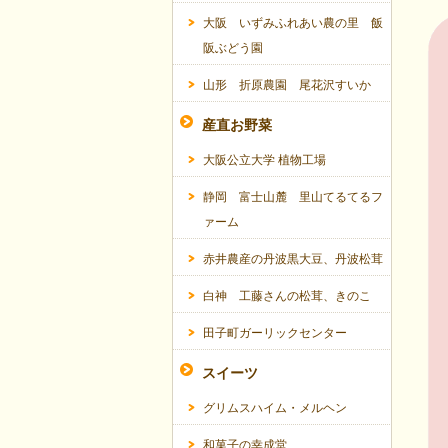
大阪 いずみふれあい農の里 飯
阪ぶどう園
山形 折原農園 尾花沢すいか
産直お野菜
大阪公立大学 植物工場
静岡 富士山麓 里山てるてるフ
ァーム
赤井農産の丹波黒大豆、丹波松茸
白神 工藤さんの松茸、きのこ
田子町ガーリックセンター
スイーツ
グリムスハイム・メルヘン
和菓子の幸成堂