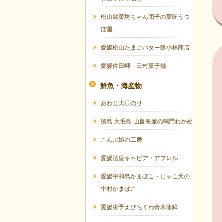
松山銘菓坊ちゃん団子の菓匠うつ
ぼ屋
愛媛松山たまごバター餅小林商店
愛媛佐田岬 田村菓子舗
鮮魚・海産物
あわじ大江のり
徳島 大毛島 山畠海産の鳴門わかめ
こんぶ娘の工房
愛媛法皇キャビア・アフレル
愛媛宇和島かまぼこ・じゃこ天の
中村かまぼこ
愛媛東予えびちくわ青木蒲鉾