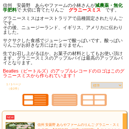
信州 安曇野 あらやファームの小林さんが
減農薬・無化
学肥料
で 大切に育てたりんご
グラニースミス
です。
グラニースミスはオーストラリアで品種固定されたりんご
です。
その後、ニュージーランド、イギリス、アメリカに伝わり
ました。
サクサクした食感でジューシーで酸っぱいです。酸っぱい
りんごがお好きな方にはたまりません。
生でお召し上がるほか、お菓子の材料としてもお使い頂け
ます。グラニースミスのアップルパイは最高のアップルパ
イとなります。
Beatles（ビートルズ）のアップルレコードのロゴはこのグ
ラニースミスから作られています！
1 / 1ページ
（全2件）
NEW
信州 安曇野 あらやファームのりんご グラニー・スミ