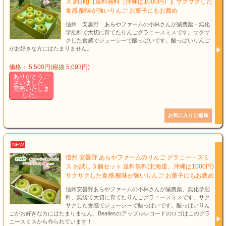
ス 約3kg【送料無料（沖縄は1000円）】サクサクした
食感 酸味が強いりんご お菓子にもお薦め
信州 安曇野 あらやファームの小林さんが減農薬・無化
学肥料で大切に育てたりんごグラニースミスです。サクサ
クした食感でジューシーで酸っぱいです。酸っぱいりんご
がお好きな方にはたまりません。
価格： 5,500円(税抜 5,093円)
ありがとうご
ざいました。
完売いたしま
した。
NEW
信州 安曇野 あらやファームのりんご グラニー・スミ
ス お試し３個セット 送料無料(北海道、沖縄は1000円)
サクサクした食感 酸味が強いりんご お菓子にもお薦め
信州安曇野あらやファームの小林さんが減農薬、無化学肥
料、無袋で大切に育てたりんごグラニースミスです。サク
サクした食感でジューシーで酸っぱいです。酸っぱいりん
ごがお好きな方にはたまりません。Beatlesのアップルレコードのロゴはこのグラ
ニースミスから作られています！