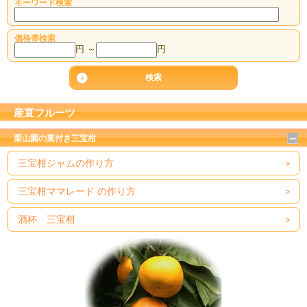
キーワード検索
価格帯検索
円 ～
円
産直フルーツ
栗山園の葉付き三宝柑
三宝柑ジャムの作り方
三宝柑ママレード の作り方
酒杯 三宝柑