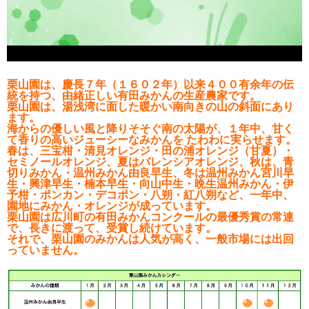
栗山園は、慶長７年（１６０２年）以来４００有余年の伝
統を持つ、由緒正しい有田みかんの生産農家です。
栗山園は、湯浅湾に面した暖かい南向きの山の斜面にあり
ます。
海からの優しい風と降りそそぐ南の太陽が、１年中、甘く
て香りの高いジューシーなみかんを たわわに実らせます。
春は、三宝柑・清見オレンジ・田の浦オレンジ（甘夏）・
セミノールオレンジ、夏はバレンシアオレンジ、秋は、青
切りみかん・温州みかん由良早生、冬は温州みかん宮川早
生・興津早生・楠本早生・向山中生・晩生温州みかん・伊
予柑・ポンカン・デコポン・八朔・紅八朔など、一年中、
園地にみかん・オレンジが成っています。
栗山園は広川町の有田みかんコンクールの最優秀賞の常連
で、長きに渡って、受賞し続けています。
それで、栗山園のみかんは人気が高く、一般市場には出回
っていません。