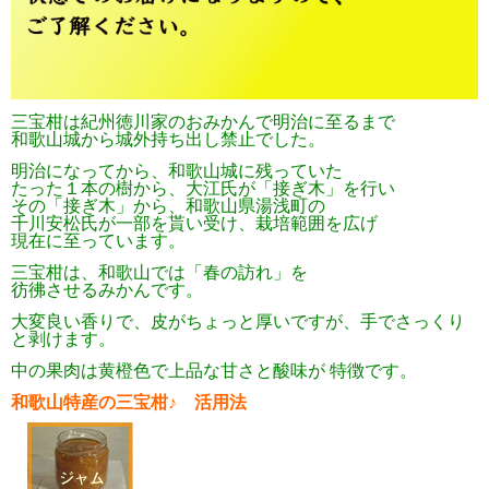
三宝柑は紀州徳川家のおみかんで明治に至るまで
和歌山城から城外持ち出し禁止でした。
明治になってから、和歌山城に残っていた
たった１本の樹から、大江氏が「接ぎ木」を行い
その「接ぎ木」から、和歌山県湯浅町の
千川安松氏が一部を貰い受け、栽培範囲を広げ
現在に至っています。
三宝柑は、和歌山では「春の訪れ」を
彷彿させるみかんです。
大変良い香りで、皮がちょっと厚いですが、手でさっくり
と剥けます。
中の果肉は黄橙色で上品な甘さと酸味が 特徴です。
和歌山特産の三宝柑♪ 活用法