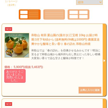
1 / 1ページ
（全2件）
NEW
和歌山 有田 栗山園の(葉付き)三宝柑 10kg お届け時
期:3月下旬頃から (送料無料/沖縄は1000円) 農園直送
爽やかな酸味と良い香り 春の訪れ 和歌山特産
和歌山では「春の訪れ」を彷彿させるみかんです！明治に
至るまで和歌山城から城外持ち出し禁止だった珍しい柑橘
大変良い香りで品な甘さと酸味が特徴です！
価格： 5,900円(税抜 5,463円)
ありがとうご
ざいました。
完売いたしま
した。
NEW