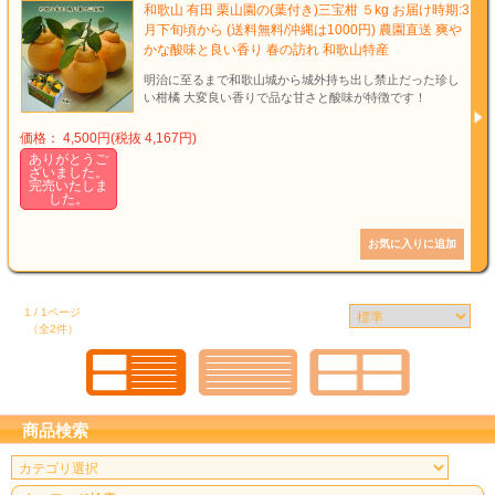
和歌山 有田 栗山園の(葉付き)三宝柑 ５kg お届け時期:3
月下旬頃から (送料無料/沖縄は1000円) 農園直送 爽や
かな酸味と良い香り 春の訪れ 和歌山特産
明治に至るまで和歌山城から城外持ち出し禁止だった珍し
い柑橘 大変良い香りで品な甘さと酸味が特徴です！
価格： 4,500円(税抜 4,167円)
ありがとうご
ざいました。
完売いたしま
した。
1 / 1ページ
（全2件）
商品検索