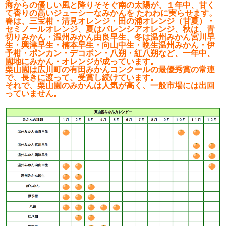
海からの優しい風と降りそそぐ南の太陽が、１年中、甘く
て香りの高いジューシーなみかんを たわわに実らせます。
春は、三宝柑・清見オレンジ・田の浦オレンジ（甘夏）・
セミノールオレンジ、夏はバレンシアオレンジ、秋は、青
切りみかん・温州みかん由良早生、冬は温州みかん宮川早
生・興津早生・楠本早生・向山中生・晩生温州みかん・伊
予柑・ポンカン・デコポン・八朔・紅八朔など、一年中、
園地にみかん・オレンジが成っています。
栗山園は広川町の有田みかんコンクールの最優秀賞の常連
で、長きに渡って、受賞し続けています。
それで、栗山園のみかんは人気が高く、一般市場には出回
っていません。