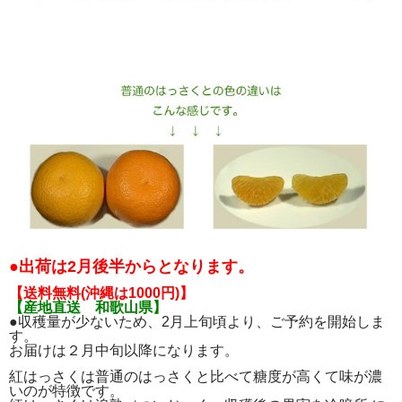
●出荷は2月後半からとなります。
【送料無料(沖縄は1000円)】
【産地直送 和歌山県】
●収穫量が少ないため、2月上旬頃より、ご予約を開始しま
す。
お届けは２月中旬以降になります。
紅はっさくは普通のはっさくと比べて糖度が高くて味が濃
いのが特徴です。