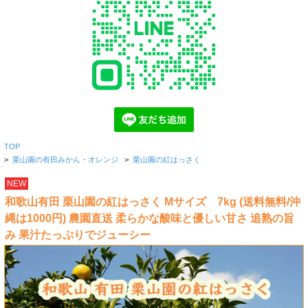
TOP
>
栗山園の有田みかん・オレンジ
>
栗山園の紅はっさく
NEW
和歌山有田 栗山園の紅はっさく Mサイズ 7kg (送料無料/沖
縄は1000円) 農園直送 柔らかな酸味と優しい甘さ 追熟の旨
み 果汁たっぷりでジューシー