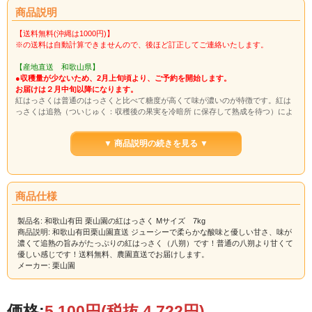
商品説明
【送料無料(沖縄は1000円)】
※の送料は自動計算できませんので、後ほど訂正してご連絡いたします。
【産地直送 和歌山県】
●収穫量が少ないため、2月上旬頃より、ご予約を開始します。
お届けは２月中旬以降になります。
紅はっさくは普通のはっさくと比べて糖度が高くて味が濃いのが特徴です。紅は
っさくは追熟（ついじゅく：収穫後の果実を冷暗所 に保存して熟成を待つ）によ
って、ふつうのはっさくよりやわらかな感じでうま味が引き出されています。
名称：紅八朔
▼ 商品説明の続きを見る ▼
産地名：国産（和歌山県）
商品仕様
製品名: 和歌山有田 栗山園の紅はっさく Mサイズ 7kg
商品説明: 和歌山有田栗山園直送 ジューシーで柔らかな酸味と優しい甘さ、味が
濃くて追熟の旨みがたっぷりの紅はっさく（八朔）です！普通の八朔より甘くて
優しい感じです！送料無料、農園直送でお届けします。
メーカー: 栗山園
価格:
5,100円
(税抜 4,722円)