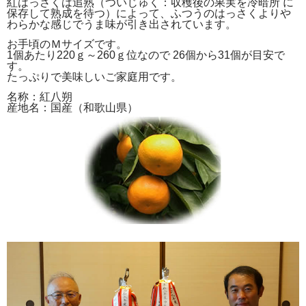
紅はっさくは追熟（ついじゅく：収穫後の果実を冷暗所 に
保存して熟成を待つ）によって、ふつうのはっさくよりや
わらかな感じでうま味が引き出されています。
お手頃のＭサイズです。
1個あたり220ｇ～260ｇ位なので 26個から31個が目安で
す。
たっぷりで美味しいご家庭用です。
名称：紅八朔
産地名：国産（和歌山県）