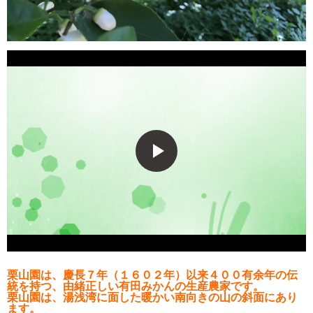
栗山園は、慶長７年（１６０２年）以来４００有余年の伝
統を持つ、由緒正しい有田みかんの生産農家です。
栗山園は、湯浅湾に面した暖かい南向きの山の斜面にあり
ます。