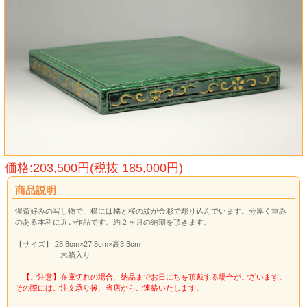
価格:203,500円(税抜 185,000円)
商品説明
惺斎好みの写し物で、横には橘と桜の紋が金彩で彫り込んでいます。分厚く重み
のある本科に近い作品です。約２ヶ月の納期を頂きます。
【サイズ】 28.8cm×27.8cm×高3.3cm
木箱入り
【ご注意】在庫切れの場合、納品までお日にちを頂戴する場合がございます。
その際にはご注文承り後、当店からご連絡いたします。