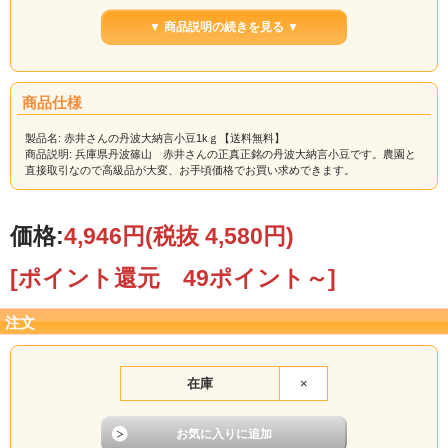
●新豆の出荷開始は１２月２０日過ぎ頃からです。
▼ 商品説明の続きを見る ▼
兵庫県丹波篠山 赤井さんの正真正銘の
丹波大納言小豆
です。
農園と直接取引なので、高級品が大変、お手頃価格でお買い求めできます。
商品仕様
名称
丹波大納言小豆
製品名: 赤井さんの丹波大納言小豆1kｇ【送料無料】
産地名
国産（兵庫県）
商品説明: 兵庫県丹波篠山 赤井さんの正真正銘の丹波大納言小豆です。農園と
直接取引なので高級品が大変、お手頃価格でお買い求めできます。
価格:
4,946円
(税抜 4,580円)
[ポイント還元 49ポイント～]
注文
在庫
×