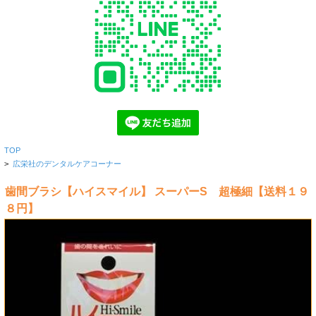
TOP
>
広栄社のデンタルケアコーナー
歯間ブラシ【ハイスマイル】 スーパーS 超極細【送料１９
８円】