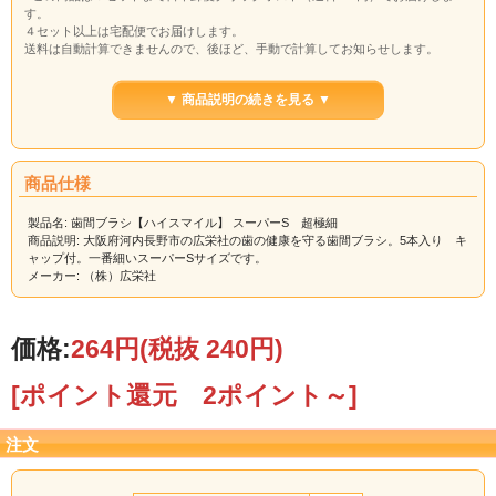
す。
４セット以上は宅配便でお届けします。
送料は自動計算できませんので、後ほど、手動で計算してお知らせします。
●日本郵便クリックポスト（送料198円）でお届けいたします場合は
配達期日の指
定と代金引換サービスのご利用は出来ません。
▼ 商品説明の続きを見る ▼
商品仕様
製品名: 歯間ブラシ【ハイスマイル】 スーパーS 超極細
商品説明: 大阪府河内長野市の広栄社の歯の健康を守る歯間ブラシ。5本入り キ
ャップ付。一番細いスーパーSサイズです。
メーカー: （株）広栄社
価格:
264円
(税抜 240円)
[ポイント還元 2ポイント～]
注文