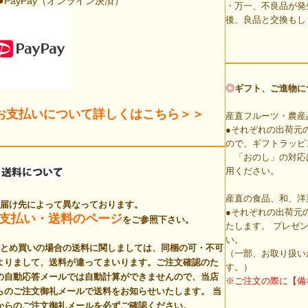
●
PayPay（オンライン決済）
・万一、不良品が発
後、良品と交換もし
◎
ギフト、ご進物に
お支払いについて詳しくはこちら＞＞
産直フルーツ・農産
●それぞれの出荷元
ので、ギフトラッピ
「おのし」の対応
用ください。
産直の食品、和、洋
お届け先によって異なっております。
●それぞれの出荷元
支払い・送料のページ
をご参照下さい。
たします。 プレゼ
い。
まとめ買いの場合の送料に関しましては、同梱の可・不可
（一部、お取り扱い
よりまして、送料が違ってまいります。ご注文確認のた
す。）
の自動応答メールでは自動計算ができませんので、当店
※ご注文の際に【備
らのご注文御礼メールで送料をお知らせいたします。
当
からのご注文御礼メールを必ずご確認ください。