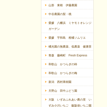
山形 東根 伊藤農園
中谷農園の梨・桃
愛媛 八幡浜 ミヤモトオレンジ
ガーデン
愛媛 宇和島 柑橘ソムリエ
橘光園の無農薬、低農薬 健康茶
青森 藤崎町 Fresh Express
和歌山 かつらぎの柿
和歌山 かつらぎの梅
新潟 西村果樹園
天野山 田中ぶどう園
大阪 いずみふれあい農の里 い
ずみ小川いちご 飯阪保いちご園