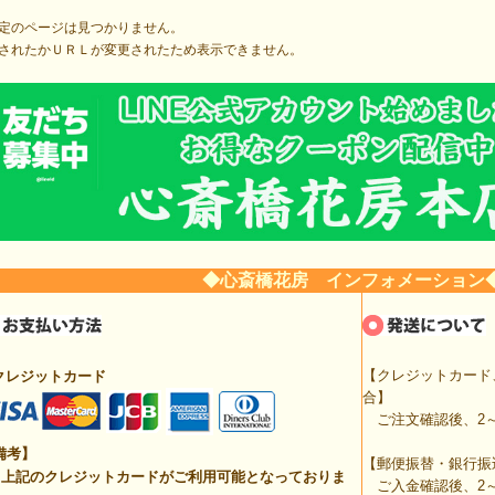
定のページは見つかりません。
されたかＵＲＬが変更されたため表示できません。
◆心斎橋花房 インフォメーション
【クレジットカード
クレジットカード
合】
ご注文確認後、2～
備考】
【郵便振替・銀行振
上記のクレジットカードがご利用可能となっておりま
ご入金確認後、2～