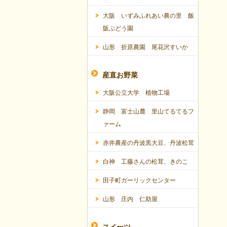
大阪 いずみふれあい農の里 飯
阪ぶどう園
山形 折原農園 尾花沢すいか
産直お野菜
大阪公立大学 植物工場
静岡 富士山麓 里山てるてるフ
ァーム
赤井農産の丹波黒大豆、丹波松茸
白神 工藤さんの松茸、きのこ
田子町ガーリックセンター
山形 庄内 仁助屋