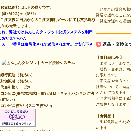
。
お支払総額は以下の通りです。
・いずれの場合も収
商品代金)＋（送料)
発送が遅れることが
ご注文後に当店からのご注文御礼メールにてお支払総額
・発送が遅れる場合
お知らせ致します。
なお、弊社ではあんしんクレジット決済システムを利用
ておりますので、
ード番号は暗号化されて送信されます。ご安心下さ
。
【食料品以外
】
・まずはメールでご
・返品・交換は、商
銀行振込（前払い）
に限ります。
・不良品や当方のミ
郵便振替（前払い）
社着払いにてご返品
代金引換サービス
とさせて頂きます。
コンビニ(番号端末式)・銀行ATM・ネットバンキング決
・お客様都合による
（前払い）
ご負担となります。
コンビニ後払い(
スコア後払い)
【食料品 】
・生鮮食料品のため
います。