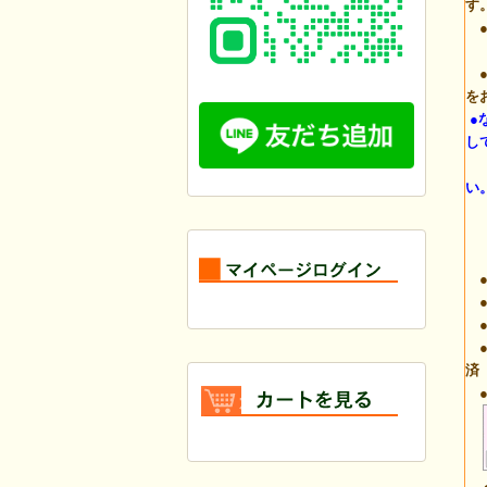
す
●
(
●
を
●
し
カ
い
●
●
●
●
済
●