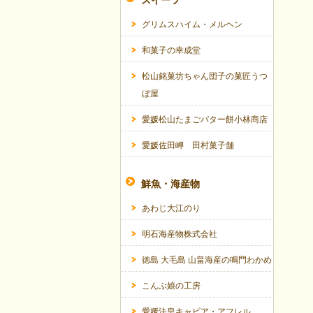
スイーツ
グリムスハイム・メルヘン
和菓子の幸成堂
松山銘菓坊ちゃん団子の菓匠うつ
ぼ屋
愛媛松山たまごバター餅小林商店
愛媛佐田岬 田村菓子舗
鮮魚・海産物
あわじ大江のり
明石海産物株式会社
徳島 大毛島 山畠海産の鳴門わかめ
こんぶ娘の工房
愛媛法皇キャビア・アフレル