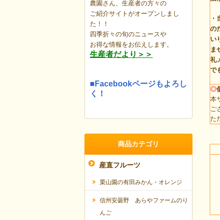
農園さん、生産者の方々の
ご紹介サイトがオープンしまし
・
た！！
の
四季折々の旬のニュースや
い
お得な情報を
お伝えします。
ま
生産者だより＞＞
礼
で
■Facebookページもよろし
◎
く！
本
ご
た
商品カテゴリ
産直フルーツ
栗山園の有田みかん・オレンジ
信州安曇野 あらやファームのり
んご