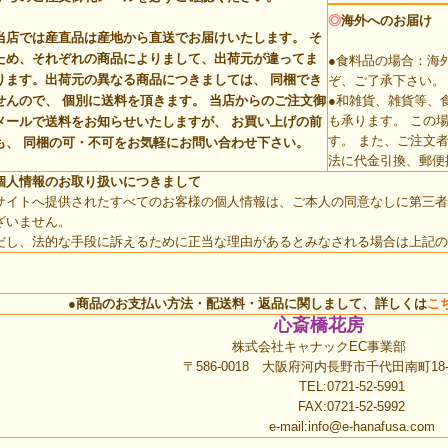
◎
海外へのお届け
当店では産直品は産地から直送でお届けいたします。 そ
ため、それぞれの商品によりまして、出荷元が違ってま
●食料品の場合：海
ります。
出荷元の異なる商品につきましては、 同梱でき
ぞ、ご了承下さい。
せんので、 個別に送料を頂きます。
当店からのご注文御
●和雑貨、雑貨等、
も承ります。 この
メールで送料をお知らせいたしますが、 お買い上げの前
す。 また、ご注文
も、 同梱の可・不可をお気軽にお問い合わせ下さい。
法に代金引換、郵便
個人情報のお取り扱いにつきまして
サイトへ提供されたすべてのお客様の個人情報は、ご本人の同意なしに第三者
ざいません。
だし、法的な手段に訴えるために正当な理由があるとみなされる場合は上記の
●商品のお支払い方法・配送料・返品に関しまして、詳しくは
こ
心斎橋花房
株式会社キャナックEC事業部
〒586-0018 大阪府河内長野市千代田南町18-
TEL:0721-52-5991
FAX:0721-52-5992
e-mail:
info@e-hanafusa.com