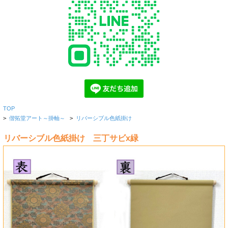
TOP
>
偕拓堂アート～掛軸～
>
リバーシブル色紙掛け
リバーシブル色紙掛け 三丁サビx緑