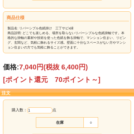
どこでも楽しめる、場所を取らないリバーシブルな色紙
商品仕様
掛軸です。
本格的な掛軸の素材や技術を使った色紙を飾る掛軸で、
製品名: リバーシブル色紙掛け 三丁サビx緑
商品説明: どこでも楽しめる、場所を取らないリバーシブルな色紙掛軸です。本
マンション住まい、リビング、玄関など、気軽に飾れる
格的な掛軸の素材や技術を使った色紙を飾る掛軸で、マンション住まい、リビン
サイズ感。
グ、玄関など、気軽に飾れるサイズ感。壁面に十分なスペースがない方やマンシ
ョン住まいの方でも気軽に飾ることができます。
壁面に十分なスペースがない方やマンション住まいの方
でも気軽に飾ることができます。
価格:
7,040円
(税抜 6,400円)
サイズは縦35cm×横33cm
色紙(27.2cm×24.2cm)を入れると、３cmほど囲うように
[ポイント還元 70ポイント～]
裂地が見えます。
1/4サイズの色紙が飾れる糸もつけました。
注文
高級感あふれる裂地の反対は無地の裂地で仕上ていま
す。
購入数：
点
■三丁サビx緑
在庫
○
色紙が1番合わせやすい柄です。