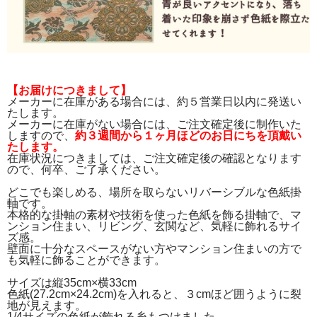
【お届けにつきまして】
メーカーに在庫がある場合には、約５営業日以内に発送い
たします。
メーカーに在庫がない場合には、ご注文確定後に制作いた
しますので、
約３週間から１ヶ月ほどのお日にちを頂戴い
たします。
在庫状況につきましては、ご注文確定後の確認となります
ので、何卒、ご了承ください。
どこでも楽しめる、場所を取らないリバーシブルな色紙掛
軸です。
本格的な掛軸の素材や技術を使った色紙を飾る掛軸で、マ
ンション住まい、リビング、玄関など、気軽に飾れるサイ
ズ感。
壁面に十分なスペースがない方やマンション住まいの方で
も気軽に飾ることができます。
サイズは縦35cm×横33cm
色紙(27.2cm×24.2cm)を入れると、３cmほど囲うように裂
地が見えます。
1/4サイズの色紙が飾れる糸もつけました。