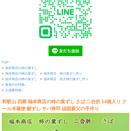
TOP
>
福本商店の柿の葉ずし
>
福本商店の柿の葉ずし
>
福本商店 柿の葉ずし作り
>
福本商店の柿の葉ずし
>
福本商店 焼き柿の葉ずし作り
>
敬老の日特集♪
>
お歳暮特集♪
和歌山 四郷 福本商店の柿の葉ずし さば 二合折 14個入り ク
ール冷蔵便 鯖ずし サバ寿司 頑固親父の手作り