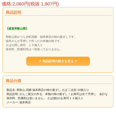
価格:2,060円(税抜 1,907円)
商品説明
【産直和歌山県】
和歌山県かつらぎ町四郷 福本商店の柿の葉ずしです。
福本さんが手押しで作ったの本物の味です。
さばの押し寿司 １４個入り
保存料、防腐剤等は一切使っておりません。
賞味期限は三日となっておりますので、 お届けに二日以上かかる地域の方は（北
海道、沖縄、九州・四国・東北の一部）到着日のうちにお召し上がり下さい。
▼ 商品説明の続きを見る ▼
●ご注文を頂いてからお作りいたしますので、お届け日をご指定の場合は三日以上
のお日にちを頂戴いたします。
★クール便でお届けします。
【名称】柿の葉ずし
【産地名】国産（和歌山県産）
商品仕様
【原材料】米・鯖・酢・砂糖・塩・アミノ酸
【消費期限】別途商品に記載（製造日を含む３日間）
製品名: 和歌山 四郷 福本商店の柿の葉ずし さば 二合折 14個入り
【保存方法 】要冷蔵
商品説明: がんこ親父の作る、本物の柿の葉ずし！お寿司は全て手押し 余計な
【製造者】福本商店（和歌山県伊都郡かつらぎ町）
保存料、防腐剤は使いません。 さば(鯖)のお寿司１４個入り
メーカー: 福本商店