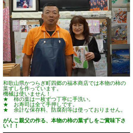
和歌山県かつらぎ町四郷の福本商店では本物の柿の
葉ずしを作っています。
機械は使いません！
★ 柿の葉は一枚ずつ丁寧に手洗い。
★ お寿司は全て手押しです。
★ 余計な保存料、防腐剤等は使っておりません。
がんこ親父の作る、本物の柿の葉ずしをご賞味下さ
い！！