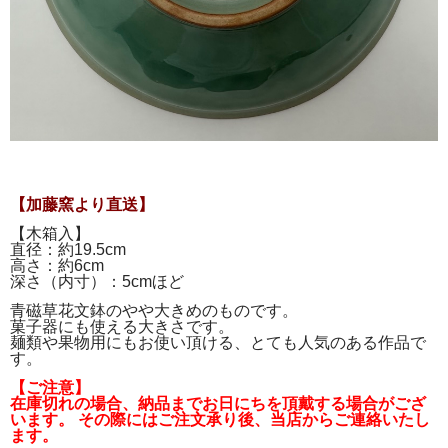
【加藤窯より直送】
【木箱入】
直径：約19.5cm
高さ：約6cm
深さ（内寸）：5cmほど
青磁草花文鉢のやや大きめのものです。
菓子器にも使える大きさです。
麺類や果物用にもお使い頂ける、とても人気のある作品で
す。
【ご注意】
在庫切れの場合、納品までお日にちを頂戴する場合がござ
います。 その際にはご注文承り後、当店からご連絡いたし
ます。