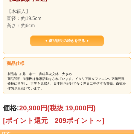
【木箱入】
直径：約19.5cm
高さ：約6cm
深さ（内寸）：5cmほど
▼ 商品説明の続きを見る ▼
青磁草花文鉢のやや大きめのものです。
菓子器にも使える大きさです。
麺類や果物用にもお使い頂ける、とても人気のある作品
商品仕様
です。
製品名: 加藤 泰一 青磁草花文鉢 大きめ
【ご注意】
商品説明: 加藤氏は作家活動をされています。イタリア国立ファエンシア陶芸専
修校に留学し、世界を見据え、日本国内だけでなく世界に発信する青磁、白磁を
在庫切れの場合、納品までお日にちを頂戴する場合がご
作陶され続けています。
ざいます。 その際にはご注文承り後、当店からご連絡い
たします。
価格:
20,900円
(税抜 19,000円)
[ポイント還元 209ポイント～]
注文