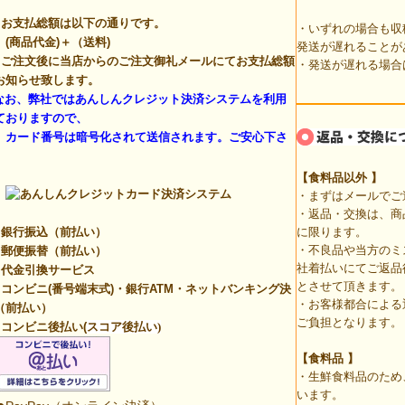
。
お支払総額は以下の通りです。
・いずれの場合も収
商品代金)＋（送料)
発送が遅れることが
ご注文後に当店からのご注文御礼メールにてお支払総額
・発送が遅れる場合
お知らせ致します。
なお、弊社ではあんしんクレジット決済システムを利用
ておりますので、
ード番号は暗号化されて送信されます。ご安心下さ
。
【食料品以外
】
・まずはメールでご
・返品・交換は、商
銀行振込（前払い）
に限ります。
・不良品や当方のミ
郵便振替（前払い）
社着払いにてご返品
代金引換サービス
とさせて頂きます。
コンビニ(番号端末式)・銀行ATM・ネットバンキング決
・お客様都合による
（前払い）
ご負担となります。
コンビニ後払い(
スコア後払い)
【食料品 】
・生鮮食料品のため
います。