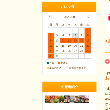
2026/08
日
月
火
水
木
金
土
1
2
3
4
5
6
7
8
●
9
10
11
12
13
14
15
16
17
18
19
20
21
22
23
24
25
26
27
28
29
30
31
■
■
今日
定休日
■
出張のため、メール返信遅れます。
･
お
生産者紹介
･
に
め
か
店