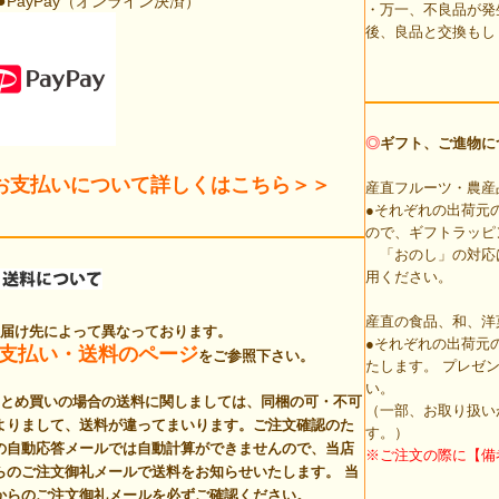
●
PayPay（オンライン決済）
・万一、不良品が発
後、良品と交換もし
◎
ギフト、ご進物に
お支払いについて詳しくはこちら＞＞
産直フルーツ・農産
●それぞれの出荷元
ので、ギフトラッピ
「おのし」の対応
用ください。
産直の食品、和、洋
お届け先によって異なっております。
●それぞれの出荷元
支払い・送料のページ
をご参照下さい。
たします。 プレゼ
い。
まとめ買いの場合の送料に関しましては、同梱の可・不可
（一部、お取り扱い
よりまして、送料が違ってまいります。ご注文確認のた
す。）
の自動応答メールでは自動計算ができませんので、当店
※ご注文の際に【備
らのご注文御礼メールで送料をお知らせいたします。
当
からのご注文御礼メールを必ずご確認ください。