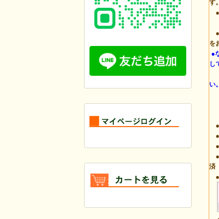
す
●
(
●
を
●
し
カ
い
●
●
●
●
済
●