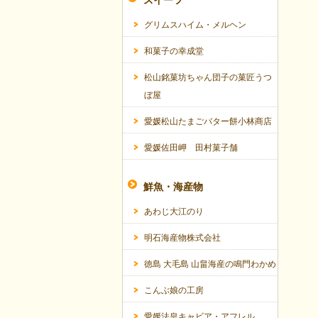
スイーツ
グリムスハイム・メルヘン
和菓子の幸成堂
松山銘菓坊ちゃん団子の菓匠うつ
ぼ屋
愛媛松山たまごバター餅小林商店
愛媛佐田岬 田村菓子舗
鮮魚・海産物
あわじ大江のり
明石海産物株式会社
徳島 大毛島 山畠海産の鳴門わかめ
こんぶ娘の工房
愛媛法皇キャビア・アフレル