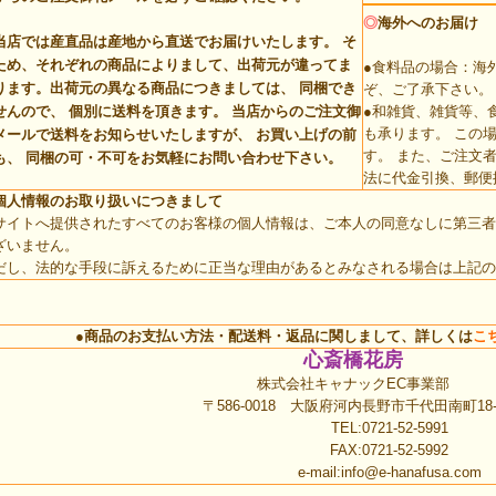
◎
海外へのお届け
当店では産直品は産地から直送でお届けいたします。 そ
ため、それぞれの商品によりまして、出荷元が違ってま
●食料品の場合：海
ります。
出荷元の異なる商品につきましては、 同梱でき
ぞ、ご了承下さい。
せんので、 個別に送料を頂きます。
当店からのご注文御
●和雑貨、雑貨等、
も承ります。 この
メールで送料をお知らせいたしますが、 お買い上げの前
す。 また、ご注文
も、 同梱の可・不可をお気軽にお問い合わせ下さい。
法に代金引換、郵便
個人情報のお取り扱いにつきまして
サイトへ提供されたすべてのお客様の個人情報は、ご本人の同意なしに第三者
ざいません。
だし、法的な手段に訴えるために正当な理由があるとみなされる場合は上記の
●商品のお支払い方法・配送料・返品に関しまして、詳しくは
こ
心斎橋花房
株式会社キャナックEC事業部
〒586-0018 大阪府河内長野市千代田南町18-
TEL:0721-52-5991
FAX:0721-52-5992
e-mail:
info@e-hanafusa.com