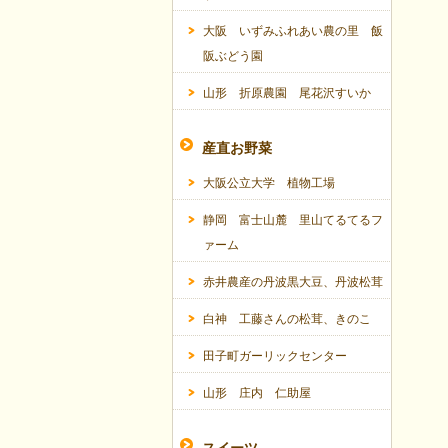
大阪 いずみふれあい農の里 飯
阪ぶどう園
山形 折原農園 尾花沢すいか
産直お野菜
大阪公立大学 植物工場
静岡 富士山麓 里山てるてるフ
ァーム
赤井農産の丹波黒大豆、丹波松茸
白神 工藤さんの松茸、きのこ
田子町ガーリックセンター
山形 庄内 仁助屋