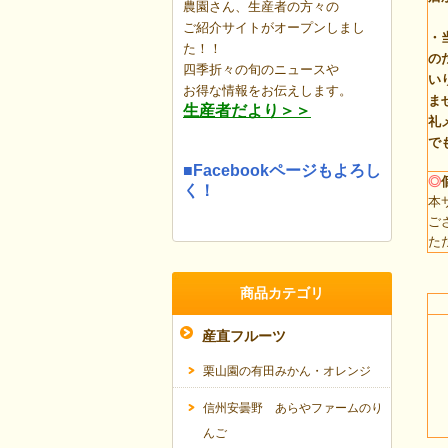
農園さん、生産者の方々の
ご紹介サイトがオープンしまし
・
た！！
の
四季折々の旬のニュースや
い
お得な情報を
お伝えします。
ま
生産者だより＞＞
礼
で
■Facebookページもよろし
◎
く！
本
ご
た
商品カテゴリ
産直フルーツ
栗山園の有田みかん・オレンジ
信州安曇野 あらやファームのり
んご