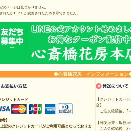
定のページは見つかりません。
されたかＵＲＬが変更されたため表示できません。
◆心斎橋花房 インフォメーション
【クレジットカード
クレジットカード
合】
ご注文確認後、2～
備考】
【郵便振替・銀行振
上記のクレジットカードがご利用可能となっておりま
ご入金確認後、2～