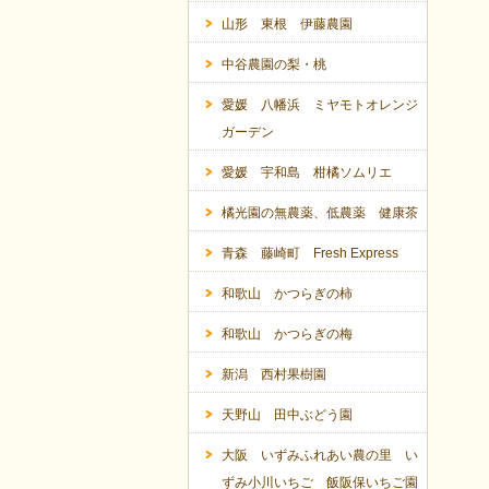
山形 東根 伊藤農園
中谷農園の梨・桃
愛媛 八幡浜 ミヤモトオレンジ
ガーデン
愛媛 宇和島 柑橘ソムリエ
橘光園の無農薬、低農薬 健康茶
青森 藤崎町 Fresh Express
和歌山 かつらぎの柿
和歌山 かつらぎの梅
新潟 西村果樹園
天野山 田中ぶどう園
大阪 いずみふれあい農の里 い
ずみ小川いちご 飯阪保いちご園