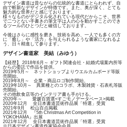
デザイン書道は昔ながらの伝統的な書道にとらわれず、自
由で斬新なデザインが特徴です。また、奥が深く、とても
魅力的な世界だと感じております。
様々なものがデジタル化されている現代だからこそ、世界
で二つとない手書きの筆文字は人の心を動かすことのでき
るツールのひとつだと確信しております。
今後はさらに感性を磨き、技術を高め、一人でも多くの方
に「癒し」や「活力」を与えられるような書家になれるよ
う、日々精進して参ります。
デザイン書道家 美結（みゆう）
【経歴】 2018年6月～ ギフト関連会社・結婚式場案内所等
からの委託で作品を提供。
2019年5月～ ネットショップよりウエルカムボード等販
売開始。
2019年8月～ 企業・商品ロゴ制作開始。
2019年10月～ 異業種とのコラボ、木製雑貨・石表札等販
売開始。
その他飲食店等のインテリア書も手がける。
2020年～ 愛媛百貨選<すごモノデータベース>掲載
2020年12月 全日本書道芸術作品展「特選」受賞
2021年9月 松山百点掲載
2021年12月 『5th Christmas Art Competition in
YOKOHAMA』出展
2021年12月 全日本書道芸術作品展「特選」受賞
※日本デザイン書道作家協会会員