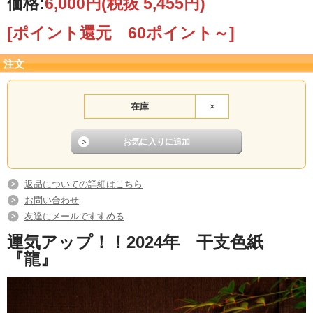
かがでしょうか。
価格:
6,000円
(税抜 5,455円)
笑顔溢れる一年になりますよう想いを込めて執筆
[ポイント還元 60ポイント～]
させていただきます。
注文
年末特別価格にてご提供させていただきますの
で、この機会にぜひ、デジタルでは表現できない
在庫
×
手書きの温もりを感じていただけますと幸いで
す。
返品についての詳細はこちら
お問い合わせ
友達にメールですすめる
運気アップ！！2024年 干支色紙
『龍』