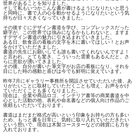
世界があることを知りました。
そして私もいつかこんな書が書けるようになりたいと思う
と同時に、書で人の心を動かせるようになりたいという気
持ちが日々大きくなっていきました。
その後すぐにデザイン書道を学び、コンプレックスだった
癖字が、この世界では強みになるかもしれないと、ますま
すデザイン書道の魅力に引き込まれていきました。
ある日、飲食店の看板の文字を木に書いてほしい！とお声
をかけていただきました。
書道の先生にお願いしても誰も書いてくれないんですよ！
と言われ、とても驚き、こういった需要もあるんだと、さ
らに意欲が湧いてきました。
その後、自分が書いた筆文字がお店の看板になり、それを
目にした時の感動と喜びは今でも鮮明に覚えています。
昨年7月にギャラリー事務所を開設させていただいた後、あ
りがたいことに取材していただくことも増え、お声をかけ
ていただくことも多くなりました。
現在は、企業や商品ロゴ、インテリア書等の商業書道を中
心とした活動の他、表札や命名書などの個人向け作品のご
依頼もいただいております。
書道はまだまだ格式が高いという印象をお持ちの方も多い
ため、もっと書を日常に、気軽に取り入れていただきたい
という想いで、現在は木製コースターなどの雑貨にも力を
入れております。