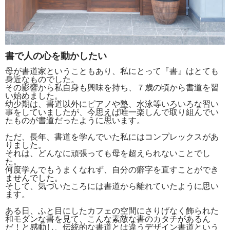
書で人の心を動かしたい
母が書道家ということもあり、私にとって『書』はとても
身近なものでした。
その影響から私自身も興味を持ち、７歳の頃から書道を習
い始めました。
幼少期は、書道以外にピアノや塾、水泳等いろいろな習い
事をしていましたが、今思えば唯一楽しんで取り組んでい
たものが書道だったように思います。
ただ、長年、書道を学んでいた私にはコンプレックスがあ
りました。
それは、どんなに頑張っても母を超えられないことでし
た。
何度学んでもうまくなれず、自分の癖字を直すことができ
ませんでした。
そして、気づいたころには書道から離れていたように思い
ます。
ある日、ふと目にしたカフェの空間にさりげなく飾られた
和モダンな書を見て、こんな素敵な書のカタチがあるん
だ！と感動し、伝統的な書道とは違うデザイン書道という