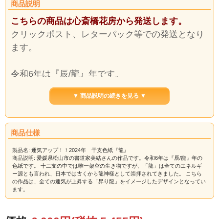
商品説明
こちらの商品は心斎橋花房から発送します。
クリックポスト、レターパック等での発送となり
ます。
令和6年は『辰/龍』年です。
▼ 商品説明の続きを見る ▼
十二支の中では唯一架空の生き物ですが、「龍」
は全てのエネルギー源とも言われ、日本では古く
から龍神様として崇拝されてきました。
商品仕様
こちらの作品は、全ての運気が上昇する「昇り
製品名: 運気アップ！！2024年 干支色紙『龍』
龍」をイメージしたデザインとなっています。
商品説明: 愛媛県松山市の書道家美結さんの作品です。令和6年は『辰/龍』年の
色紙です。 十二支の中では唯一架空の生き物ですが、「龍」は全てのエネルギ
ー源とも言われ、日本では古くから龍神様として崇拝されてきました。 こちら
新年から干支を飾ると縁起が良いと言われていま
の作品は、全ての運気が上昇する「昇り龍」をイメージしたデザインとなってい
ます。
す。
ご家庭の玄関に、また、ご商売の縁起物としてい