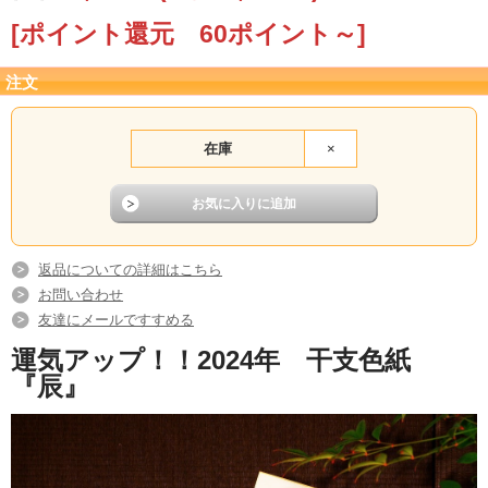
年末特別価格にてご提供させていただきますの
[ポイント還元 60ポイント～]
で、この機会にぜひ、デジタルでは表現できない
注文
手書きの温もりを感じていただけますと幸いで
す。
在庫
×
返品についての詳細はこちら
お問い合わせ
友達にメールですすめる
運気アップ！！2024年 干支色紙
『辰』