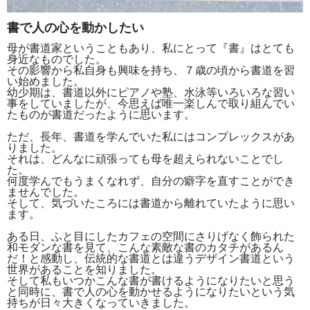
書で人の心を動かしたい
母が書道家ということもあり、私にとって『書』はとても
身近なものでした。
その影響から私自身も興味を持ち、７歳の頃から書道を習
い始めました。
幼少期は、書道以外にピアノや塾、水泳等いろいろな習い
事をしていましたが、今思えば唯一楽しんで取り組んでい
たものが書道だったように思います。
ただ、長年、書道を学んでいた私にはコンプレックスがあ
りました。
それは、どんなに頑張っても母を超えられないことでし
た。
何度学んでもうまくなれず、自分の癖字を直すことができ
ませんでした。
そして、気づいたころには書道から離れていたように思い
ます。
ある日、ふと目にしたカフェの空間にさりげなく飾られた
和モダンな書を見て、こんな素敵な書のカタチがあるん
だ！と感動し、伝統的な書道とは違うデザイン書道という
世界があることを知りました。
そして私もいつかこんな書が書けるようになりたいと思う
と同時に、書で人の心を動かせるようになりたいという気
持ちが日々大きくなっていきました。