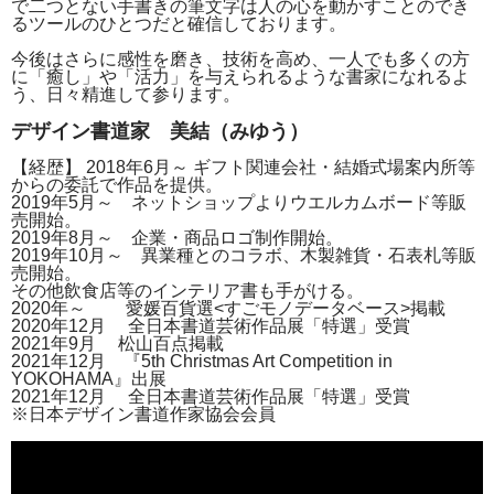
で二つとない手書きの筆文字は人の心を動かすことのでき
るツールのひとつだと確信しております。
今後はさらに感性を磨き、技術を高め、一人でも多くの方
に「癒し」や「活力」を与えられるような書家になれるよ
う、日々精進して参ります。
デザイン書道家 美結（みゆう）
【経歴】 2018年6月～ ギフト関連会社・結婚式場案内所等
からの委託で作品を提供。
2019年5月～ ネットショップよりウエルカムボード等販
売開始。
2019年8月～ 企業・商品ロゴ制作開始。
2019年10月～ 異業種とのコラボ、木製雑貨・石表札等販
売開始。
その他飲食店等のインテリア書も手がける。
2020年～ 愛媛百貨選<すごモノデータベース>掲載
2020年12月 全日本書道芸術作品展「特選」受賞
2021年9月 松山百点掲載
2021年12月 『5th Christmas Art Competition in
YOKOHAMA』出展
2021年12月 全日本書道芸術作品展「特選」受賞
※日本デザイン書道作家協会会員