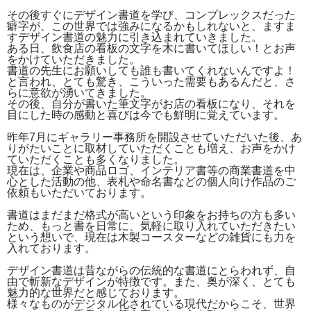
その後すぐにデザイン書道を学び、コンプレックスだった
癖字が、この世界では強みになるかもしれないと、ますま
すデザイン書道の魅力に引き込まれていきました。
ある日、飲食店の看板の文字を木に書いてほしい！とお声
をかけていただきました。
書道の先生にお願いしても誰も書いてくれないんですよ！
と言われ、とても驚き、こういった需要もあるんだと、さ
らに意欲が湧いてきました。
その後、自分が書いた筆文字がお店の看板になり、それを
目にした時の感動と喜びは今でも鮮明に覚えています。
昨年7月にギャラリー事務所を開設させていただいた後、あ
りがたいことに取材していただくことも増え、お声をかけ
ていただくことも多くなりました。
現在は、企業や商品ロゴ、インテリア書等の商業書道を中
心とした活動の他、表札や命名書などの個人向け作品のご
依頼もいただいております。
書道はまだまだ格式が高いという印象をお持ちの方も多い
ため、もっと書を日常に、気軽に取り入れていただきたい
という想いで、現在は木製コースターなどの雑貨にも力を
入れております。
デザイン書道は昔ながらの伝統的な書道にとらわれず、自
由で斬新なデザインが特徴です。また、奥が深く、とても
魅力的な世界だと感じております。
様々なものがデジタル化されている現代だからこそ、世界