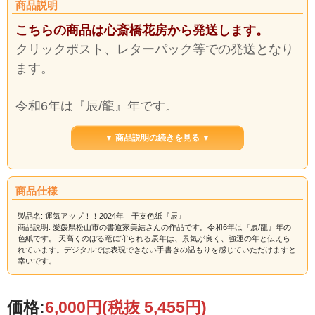
商品説明
こちらの商品は心斎橋花房から発送します。
クリックポスト、レターパック等での発送となり
ます。
令和6年は『辰/龍』年です。
▼ 商品説明の続きを見る ▼
天高くのぼる竜に守られる辰年は、景気が良く、
強運の年と伝えられています。
商品仕様
新年から干支を飾ると縁起が良いと言われていま
製品名: 運気アップ！！2024年 干支色紙『辰』
す。
商品説明: 愛媛県松山市の書道家美結さんの作品です。令和6年は『辰/龍』年の
ご家庭の玄関に、また、ご商売の縁起物としてい
色紙です。 天高くのぼる竜に守られる辰年は、景気が良く、強運の年と伝えら
れています。デジタルでは表現できない手書きの温もりを感じていただけますと
かがでしょうか。
幸いです。
笑顔溢れる一年になりますよう想いを込めて執筆
させていただきます。
価格:
6,000円
(税抜 5,455円)