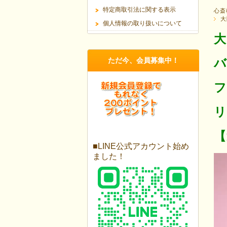
特定商取引法に関する表示
心斎
大
個人情報の取り扱いについて
大
ただ今、会員募集中！
バ
フ
リ
【
■LINE公式アカウント始め
ました！