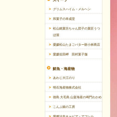
スイーツ
グリムスハイム・メルヘン
和菓子の幸成堂
松山銘菓坊ちゃん団子の菓匠うつ
ぼ屋
愛媛松山たまごバター餅小林商店
愛媛佐田岬 田村菓子舗
鮮魚・海産物
あわじ大江のり
明石海産物株式会社
徳島 大毛島 山畠海産の鳴門わかめ
こんぶ娘の工房
愛媛法皇キャビア・アフレル