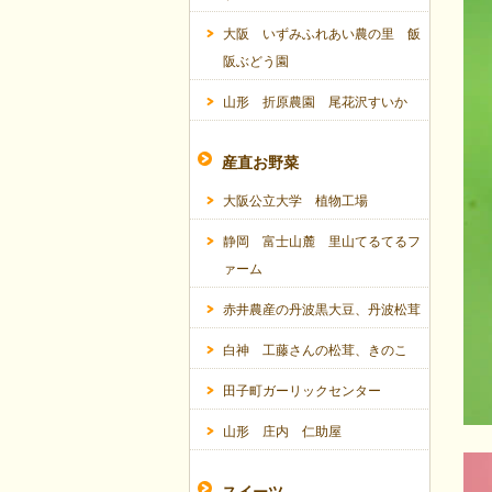
大阪 いずみふれあい農の里 飯
阪ぶどう園
山形 折原農園 尾花沢すいか
産直お野菜
大阪公立大学 植物工場
静岡 富士山麓 里山てるてるフ
ァーム
赤井農産の丹波黒大豆、丹波松茸
白神 工藤さんの松茸、きのこ
田子町ガーリックセンター
山形 庄内 仁助屋