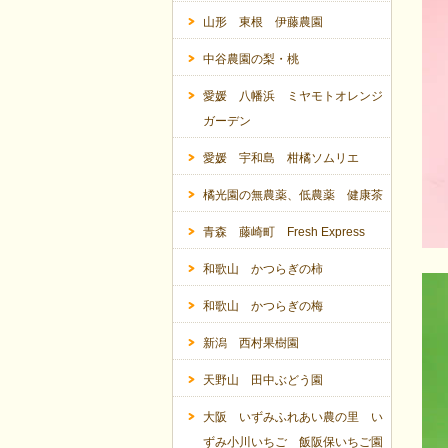
山形 東根 伊藤農園
中谷農園の梨・桃
愛媛 八幡浜 ミヤモトオレンジ
ガーデン
愛媛 宇和島 柑橘ソムリエ
橘光園の無農薬、低農薬 健康茶
青森 藤崎町 Fresh Express
和歌山 かつらぎの柿
和歌山 かつらぎの梅
新潟 西村果樹園
天野山 田中ぶどう園
大阪 いずみふれあい農の里 い
ずみ小川いちご 飯阪保いちご園