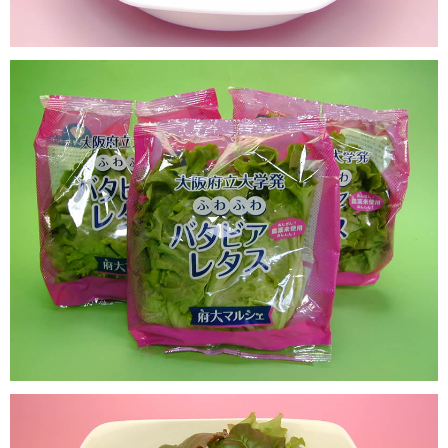
冷蔵庫で保存して下さ
保存方法
い。
賞味期限
（株）冷蔵保存で２週間
販売者
大阪堺植物工場株式会社