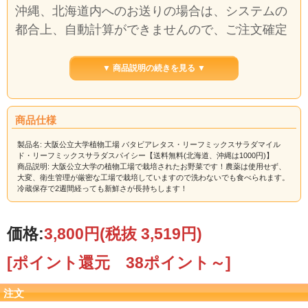
沖縄、北海道内へのお送りの場合は、システムの
都合上、自動計算ができませんので、ご注文確定
後に送料を訂正してご連絡いたします。
ご迷惑をおかけいたしますが、何卒、ご了解くだ
▼ 商品説明の続きを見る ▼
さい。
商品仕様
【大阪公立大学植物工場直送】
● バタビアレタスはフランスで育成されたレタス
製品名: 大阪公立大学植物工場 バタビアレタス・リーフミックスサラダマイル
ド・リーフミックスサラダスパイシー【送料無料(北海道、沖縄は1000円)】
です。
商品説明: 大阪公立大学の植物工場で栽培されたお野菜です！農薬は使用せず、
レタス本来の甘みがあり、お子様にも食べ易いレ
大変、衛生管理が厳密な工場で栽培していますので洗わないでも食べられます。
冷蔵保存で2週間経っても新鮮さが長持ちします！
タスです。
● リーフミックスサラダマイルドには１袋にスイ
価格:
3,800円
(税抜 3,519円)
スチャード、ピノグリーン（緑・赤）、大阪しろ
菜、フリルレタス、バタビアレタス、レッドリー
[ポイント還元 38ポイント～]
フ等から５種類以上入っています。
● リーフミックスサラダスパイシーには、１袋に
注文