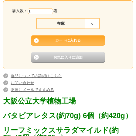
ルッコラ、フリルマスタード、ピノグリーン
（緑・赤）、スイスチャード、フリルレタス、バ
購入数：
箱
タビアレタス、レッドリーフから６種類以上入っ
在庫
○
ています。
● 全てのベビーリーフは、完全室内の衛生管理さ
れた最適な栽培環境の中で育てていますので、安
心して食べて頂けます。
● ベビーリーフの持つ栄養価を丸ごと取れて、柔
らかい食感と苦味のない５～７種のベビーリーフ
を季節に合わせてバランス良くミックスしってい
返品についての詳細はこちら
ます。
お問い合わせ
● 洗わずに食べられるように各種菌数検査を実施
友達にメールですすめる
しています。
大阪公立大学植物工場
バタビアレタス(約70g) 6個（約420g）
大阪公立大学植物工場で作られるベビーリーフは
鮮度が長く保たれます。冷蔵庫で保存すれば、２
リーフミックスサラダマイルド(約
週間経ってもパリッと新鮮です！