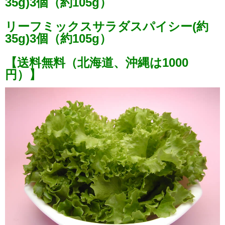
35g)3個（約105g）
その上、栄養価が高く、衛生管理された工場で作
リーフミックスサラダスパイシー(約
りますので細菌が極めて少なく、洗わないでも食
35g)3個（約105g）
べることができます。
【送料無料（北海道、沖縄は1000
バタビアレタス6袋 リー
円）】
フミックスサラダマイル
名称
ド3袋 リーフミックスサ
ラダスパイシー3袋
産地名
国産（大阪府堺市産）
バタビアレタス(約
70g)×6袋 約420g リーフ
ミックスサラダマイルド
内容量
(約35g)×3袋 約105g リ
ーフミックスサラダスパ
イシー(約35g)×3袋 約
105g