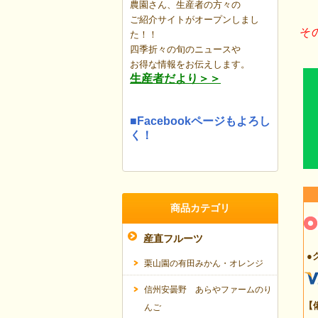
農園さん、生産者の方々の
ご紹介サイトがオープンしまし
そ
た！！
四季折々の旬のニュースや
お得な情報を
お伝えします。
生産者だより＞＞
■Facebookページもよろし
く！
商品カテゴリ
産直フルーツ
●
栗山園の有田みかん・オレンジ
信州安曇野 あらやファームのり
【
んご