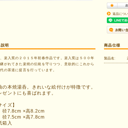
返品につ
品説明
商品仕様
都、楽入窯の２０１５年初春作品です。楽入窯は５００年
製品名:
け継がれてきた楽焼の伝統を守りつつ、意欲的にこれから
時代の茶道に提言を行っています。
釉の本焼湯呑。きれいな絵付けが特徴です。
レゼントにも喜ばれます。
サイズ】
径7.8cm ×高8.2cm
径7.5cm ×高7.8cm
箱入