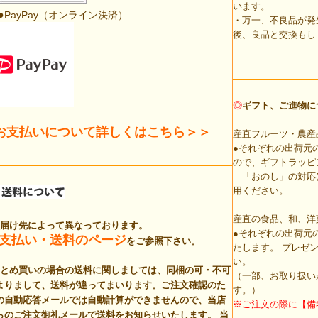
います。
●
PayPay（オンライン決済）
・万一、不良品が発
後、良品と交換もし
◎
ギフト、ご進物に
お支払いについて詳しくはこちら＞＞
産直フルーツ・農産
●それぞれの出荷元
ので、ギフトラッピ
「おのし」の対応
用ください。
産直の食品、和、洋
お届け先によって異なっております。
●それぞれの出荷元
支払い・送料のページ
をご参照下さい。
たします。 プレゼ
い。
まとめ買いの場合の送料に関しましては、同梱の可・不可
（一部、お取り扱い
よりまして、送料が違ってまいります。ご注文確認のた
す。）
の自動応答メールでは自動計算ができませんので、当店
※ご注文の際に【備
らのご注文御礼メールで送料をお知らせいたします。
当