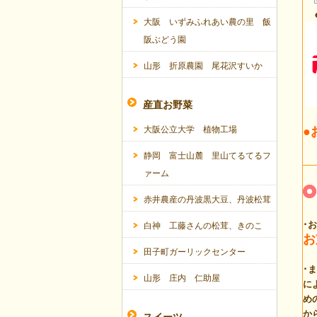
大阪 いずみふれあい農の里 飯
阪ぶどう園
山形 折原農園 尾花沢すいか
産直お野菜
大阪公立大学 植物工場
●
静岡 富士山麓 里山てるてるフ
ァーム
赤井農産の丹波黒大豆、丹波松茸
･
白神 工藤さんの松茸、きのこ
お
田子町ガーリックセンター
･
山形 庄内 仁助屋
に
め
か