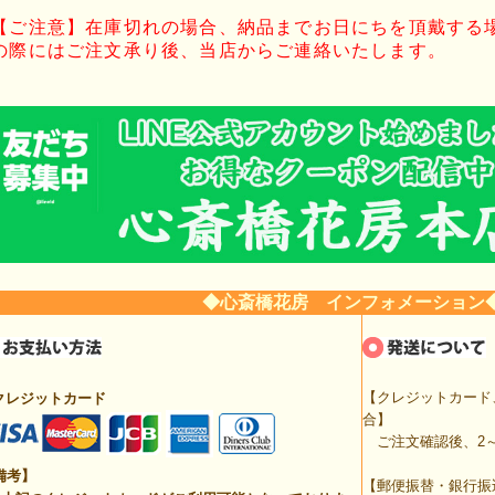
【ご注意】在庫切れの場合、納品までお日にちを頂戴する
の際にはご注文承り後、当店からご連絡いたします。
◆心斎橋花房 インフォメーション
【クレジットカード
クレジットカード
合】
ご注文確認後、2～
備考】
【郵便振替・銀行振