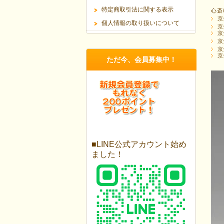
特定商取引法に関する表示
心斎
京
個人情報の取り扱いについて
京
京
京
京
京
ただ今、会員募集中！
■LINE公式アカウント始め
ました！