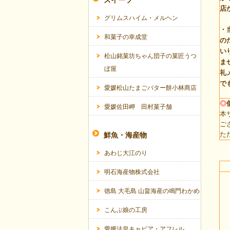
スイーツ
店
グリムスハイム・メルヘン
・
和菓子の幸成堂
の
い
松山銘菓坊ちゃん団子の菓匠うつ
ま
ぼ屋
礼
で
愛媛松山たまごバター餅小林商店
◎
愛媛佐田岬 田村菓子舗
本
ご
た
鮮魚・海産物
あわじ大江のり
明石海産物株式会社
徳島 大毛島 山畠海産の鳴門わかめ
こんぶ娘の工房
愛媛法皇キャビア・アフレル