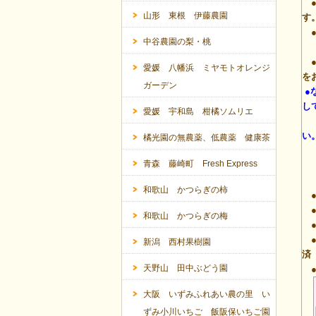
●
山形 東根 伊藤農園
す
●
中谷農園の梨・桃
(
●
愛媛 八幡浜 ミヤモトオレンジ
を
ガーデン
●
し
愛媛 宇和島 柑橘ソムリエ
カ
い
橘光園の無農薬、低農薬 健康茶
青森 藤崎町 Fresh Express
和歌山 かつらぎの柿
●
●
和歌山 かつらぎの梅
●
●
新潟 西村果樹園
済
天野山 田中ぶどう園
●
大阪 いずみふれあい農の里 い
ずみ小川いちご 飯阪保いちご園