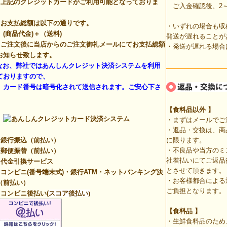
上記のクレジットカードがご利用可能となっておりま
ご入金確認後、2～
。
お支払総額は以下の通りです。
・いずれの場合も収
商品代金)＋（送料)
発送が遅れることが
ご注文後に当店からのご注文御礼メールにてお支払総額
・発送が遅れる場合
お知らせ致します。
なお、弊社ではあんしんクレジット決済システムを利用
ておりますので、
ード番号は暗号化されて送信されます。ご安心下さ
。
【食料品以外
】
・まずはメールでご
・返品・交換は、商
銀行振込（前払い）
に限ります。
・不良品や当方のミ
郵便振替（前払い）
社着払いにてご返品
代金引換サービス
とさせて頂きます。
コンビニ(番号端末式)・銀行ATM・ネットバンキング決
・お客様都合による
（前払い）
ご負担となります。
コンビニ後払い(
スコア後払い)
【食料品 】
・生鮮食料品のため