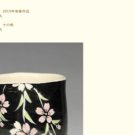
2015年初春作品
入
 その他
入