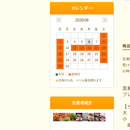
2026/08
日
月
火
水
木
金
土
1
2
3
4
5
6
7
8
商
9
10
11
12
13
14
15
16
17
18
19
20
21
22
京
23
24
25
26
27
28
29
受
30
31
の
■
■
今日
定休日
■
出張のため、メール返信遅れます。
黒
プ
生産者紹介
【
大 
小 
紙