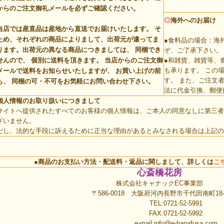
からのご注文御礼メールを必ずご確認ください。
◎
海外へのお届け
当店では産直品は産地から直送でお届けいたします。 そ
ため、それぞれの商品によりまして、出荷元が違ってま
●食料品の場合：海
ります。
出荷元の異なる商品につきましては、 同梱でき
ぞ、ご了承下さい。
せんので、 個別に送料を頂きます。
当店からのご注文御
●和雑貨、雑貨等、
も承ります。 この
メールで送料をお知らせいたしますが、 お買い上げの前
す。 また、ご注文
も、 同梱の可・不可をお気軽にお問い合わせ下さい。
法に代金引換、郵便
個人情報のお取り扱いにつきまして
サイトへ提供されたすべてのお客様の個人情報は、ご本人の同意なしに第三者
ざいません。
だし、法的な手段に訴えるために正当な理由があるとみなされる場合は上記の
●商品のお支払い方法・配送料・返品に関しまして、詳しくは
こ
心斎橋花房
株式会社キャナックEC事業部
〒586-0018 大阪府河内長野市千代田南町18-
TEL:0721-52-5991
FAX:0721-52-5992
e-mail:
info@e-hanafusa.com