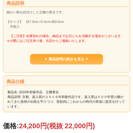
商品説明
細かい柄を絵付けした立雛の香合です。
【サイズ】 径7.0cm ×3.3cm×高9.0cm
木箱入
【ご注意】在庫切れの場合、納品までお日にちを頂戴する場合がございます。
その際にはご注文承り後、当店からご連絡いたします。
▼ 商品説明の続きを見る ▼
商品仕様
製品名: 2016年初春作品 立雛香合
商品説明: 京都、楽入窯の２０１６年初春作品です。楽入窯は５００年受け継が
れてきた楽焼の伝統を守りつつ、意欲的にこれからの時代の茶道に提言を行って
います。
価格:
24,200円
(税抜 22,000円)