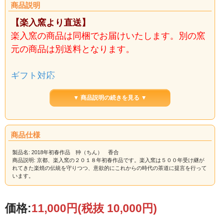
商品説明
【楽入窯より直送】
楽入窯の商品は同梱でお届けいたします。別の窯
元の商品は別送料となります。
ギフト対応
▼ 商品説明の続きを見る ▼
日本古来の犬「狆」の香合。松飾りの首輪をして
います。
商品仕様
【サイズ】
製品名: 2018年初春作品 狆（ちん） 香合
7.5cm ×4.3cm×高5.4cm
商品説明: 京都、楽入窯の２０１８年初春作品です。楽入窯は５００年受け継が
木箱入
れてきた楽焼の伝統を守りつつ、意欲的にこれからの時代の茶道に提言を行って
います。
【ご注意】在庫切れの場合、納品までお日にち
価格:
11,000円
(税抜 10,000円)
を頂戴する場合がございます。