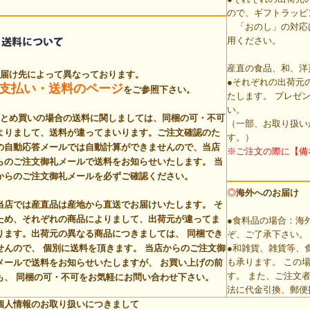
ので、ギフトラッピ
「おのし」の対応
用ください。
産直の食品、和、洋
お届け先によって異なっております。
●それぞれの出荷元
支払い・送料のページ
をご参照下さい。
たします。 プレゼ
い。
まとめ買いの場合の送料に関しましては、同梱の可・不可
（一部、お取り扱い
よりまして、送料が違ってまいります。ご注文確認のた
す。）
の自動応答メールでは自動計算ができませんので、当店
※ご注文の際に【備
らのご注文御礼メールで送料をお知らせいたします。
当
からのご注文御礼メールを必ずご確認ください。
◎
海外へのお届け
当店では産直品は産地から直送でお届けいたします。 そ
ため、それぞれの商品によりまして、出荷元が違ってま
●食料品の場合：海
ります。
出荷元の異なる商品につきましては、 同梱でき
ぞ、ご了承下さい。
せんので、 個別に送料を頂きます。
当店からのご注文御
●和雑貨、雑貨等、
も承ります。 この
メールで送料をお知らせいたしますが、 お買い上げの前
す。 また、ご注文
も、 同梱の可・不可をお気軽にお問い合わせ下さい。
法に代金引換、郵便
個人情報のお取り扱いにつきまして