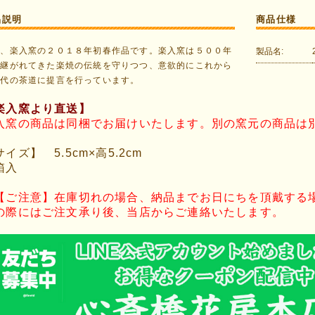
品説明
商品仕様
都、楽入窯の２０１８年初春作品です。楽入窯は５００年
製品名:
け継がれてきた楽焼の伝統を守りつつ、意欲的にこれから
時代の茶道に提言を行っています。
楽入窯より直送】
入窯の商品は同梱でお届けいたします。別の窯元の商品は
イズ】 5.5cm×高5.2cm
箱入
【ご注意】在庫切れの場合、納品までお日にちを頂戴する
の際にはご注文承り後、当店からご連絡いたします。