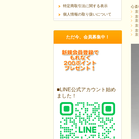
特定商取引法に関する表示
心斎
京
個人情報の取り扱いについて
京
京
京
京
京
ただ今、会員募集中！
■LINE公式アカウント始め
ました！