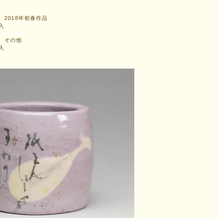
2018年初春作品
入
 その他
入