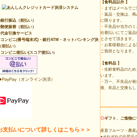
【食料品以外
】
・まずはメールでご
・返品・交換は、商
銀行振込（前払い）
に限ります。
・不良品や当方のミ
郵便振替（前払い）
社着払いにてご返品
代金引換サービス
とさせて頂きます。
コンビニ(番号端末式)・銀行ATM・ネットバンキング決
・お客様都合による
（前払い）
ご負担となります。
コンビニ後払い(
スコア後払い)
【食料品 】
・生鮮食料品のため
います。
●
PayPay（オンライン決済）
・万一、不良品が発
後、良品と交換もし
◎
ギフト、ご進物に
お支払いについて詳しくはこちら＞＞
産直フルーツ・農産
●それぞれの出荷元