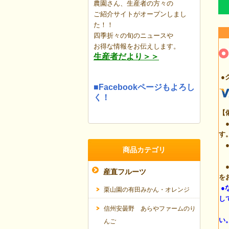
農園さん、生産者の方々の
ご紹介サイトがオープンしまし
た！！
四季折々の旬のニュースや
お得な情報を
お伝えします。
生産者だより＞＞
●
■Facebookページもよろし
く！
【
●
す
●
商品カテゴリ
(
●
産直フルーツ
を
●
栗山園の有田みかん・オレンジ
し
信州安曇野 あらやファームのり
カ
い
んご