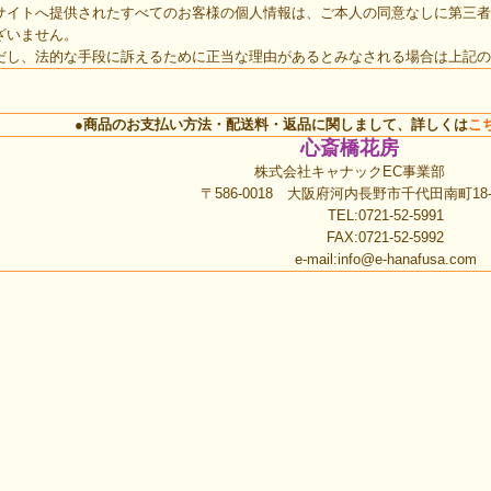
サイトへ提供されたすべてのお客様の個人情報は、ご本人の同意なしに第三者
ざいません。
だし、法的な手段に訴えるために正当な理由があるとみなされる場合は上記の
●商品のお支払い方法・配送料・返品に関しまして、詳しくは
こ
心斎橋花房
株式会社キャナックEC事業部
〒586-0018 大阪府河内長野市千代田南町18-
TEL:0721-52-5991
FAX:0721-52-5992
e-mail:
info@e-hanafusa.com