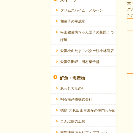
スイーツ
本
ご
グリムスハイム・メルヘン
た
和菓子の幸成堂
松山銘菓坊ちゃん団子の菓匠うつ
ぼ屋
愛媛松山たまごバター餅小林商店
愛媛佐田岬 田村菓子舗
鮮魚・海産物
あわじ大江のり
明石海産物株式会社
徳島 大毛島 山畠海産の鳴門わかめ
こんぶ娘の工房
愛媛法皇キャビア・アフレル