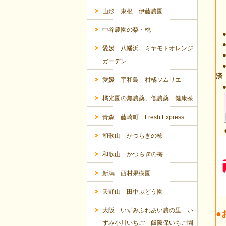
山形 東根 伊藤農園
中谷農園の梨・桃
●
●
愛媛 八幡浜 ミヤモトオレンジ
●
ガーデン
●
済
愛媛 宇和島 柑橘ソムリエ
●
橘光園の無農薬、低農薬 健康茶
青森 藤崎町 Fresh Express
和歌山 かつらぎの柿
和歌山 かつらぎの梅
新潟 西村果樹園
天野山 田中ぶどう園
大阪 いずみふれあい農の里 い
●
ずみ小川いちご 飯阪保いちご園