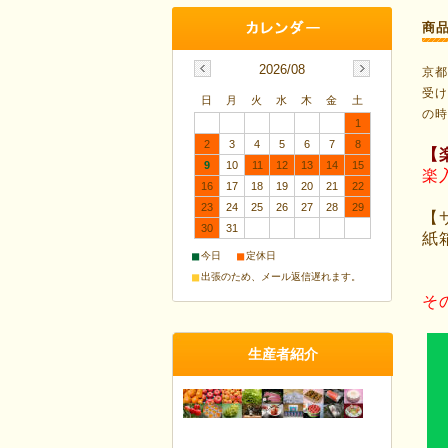
商
2026/08
京
受
日
月
火
水
木
金
土
の
1
2
3
4
5
6
7
8
【
9
10
11
12
13
14
15
楽
16
17
18
19
20
21
22
23
24
25
26
27
28
29
【サ
30
31
紙
■
■
今日
定休日
■
出張のため、メール返信遅れます。
そ
生産者紹介