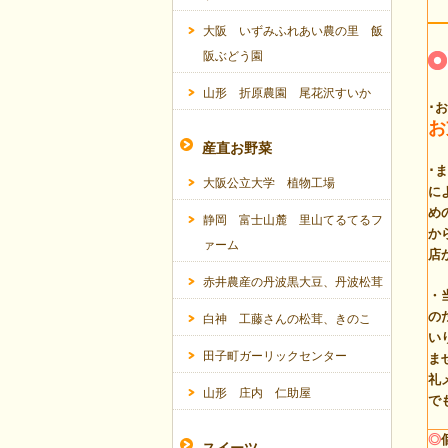
大阪 いずみふれあい農の里 飯
阪ぶどう園
山形 折原農園 尾花沢すいか
･
お
産直お野菜
･
大阪公立大学 植物工場
に
め
静岡 富士山麓 里山てるてるフ
か
ァーム
店
赤井農産の丹波黒大豆、丹波松茸
・
の
白神 工藤さんの松茸、きのこ
い
田子町ガーリックセンター
ま
礼
山形 庄内 仁助屋
で
◎