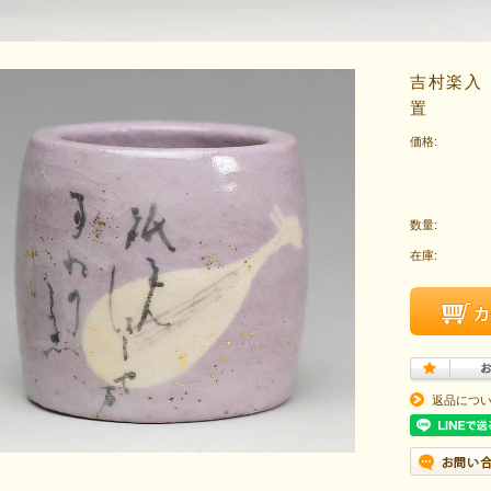
吉村楽入
置
価格:
数量:
在庫:
返品につ