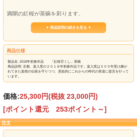
満開の紅桜が茶碗を彩ります。
▼ 商品説明の続きを見る ▼
【サイズ】 径11.8cm ×高8.5cm
木箱入
商品仕様
【ご注意】在庫切れの場合、納品までお日にち
製品名: 2018年初春作品 「紅桜尽くし」茶碗
を頂戴する場合がございます。
商品説明: 京都、楽入窯の２０１８年初春作品です。楽入窯は５００年受け継が
その際にはご注文承り後、当店からご連絡いたし
れてきた楽焼の伝統を守りつつ、意欲的にこれからの時代の茶道に提言を行って
います。
ます。
価格:
25,300円
(税抜 23,000円)
[ポイント還元 253ポイント～]
注文