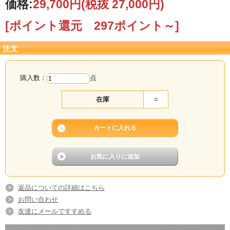
価格:
29,700円
(税抜 27,000円)
【ご注意】在庫がない場合は、ご注文確定後に制
[ポイント還元 297ポイント～]
作いたしますので、納品までお日にちを頂戴いた
します。
注文
ご注文承り後にメールで、納期をご連絡いたしま
すので、必ずご確認ください。
購入数：
点
在庫
○
返品についての詳細はこちら
お問い合わせ
友達にメールですすめる