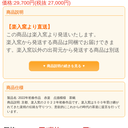
価格:29,700円(税抜 27,000円)
商品説明
【楽入窯より直送】
この商品は楽入窯より発送いたします。
楽入窯から発送する商品は同梱でお届けできま
す。楽入窯以外の出荷元から発送する商品は別送
料になります。
送料は自動計算できない場合がございますので、
▼ 商品説明の続きを見る ▼
後ほど、訂正してお知らせいたします。
商品仕様
赤楽に細かい点描の丸紋を書き込みました。
繊細な技法をお楽しみください
製品名: 2022年初春作品 赤楽 点描模様 茶碗
商品説明: 京都、楽入窯の２０２２年初春作品です。楽入窯は５００年受け継が
れてきた楽焼の伝統を守りつつ、意欲的にこれからの時代の茶道に提言を行って
【サイズ】 径11.8cm ×高8.5cm
います。
木箱入