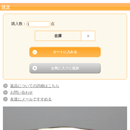
作いたしますので、納品までお日にちを頂戴いた
注文
します。
ご注文承り後にメールで、納期をご連絡いたしま
購入数：
点
すので、必ずご確認ください。
在庫
○
返品についての詳細はこちら
お問い合わせ
友達にメールですすめる