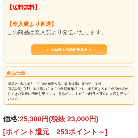
【送料無料】
【楽入窯より直送】
この商品は楽入窯より発送いたします。
楽入窯から発送する商品は同梱でお届けできま
す。楽入窯以外の出荷元から発送する商品は別送
▼ 商品説明の続きを見る ▼
料になります。
送料は自動計算できない場合がございますので、
商品仕様
後ほど、訂正してお知らせいたします。
製品名: 吉村楽入 2023年初春作品 乾山紅葉に鹿の絵 茶碗
商品説明: 京都、楽入窯の２０２３年初春作品です。楽入窯は５００年受け継が
奈良の秋を想い、紅葉に隠れた鹿を描きました。
れてきた楽焼の伝統を守りつつ、意欲的にこれからの時代の茶道に提言を行って
います。
【サイズ】 径11.6cm ×高8.5cm
木箱入
価格:
25,300円
(税抜 23,000円)
[ポイント還元 253ポイント～]
【ご注意】在庫がない場合は、ご注文確定後に制