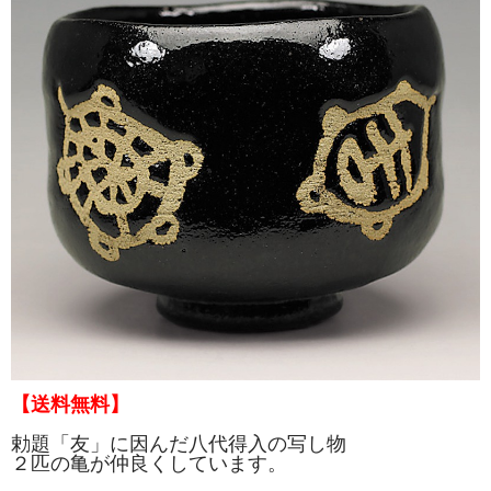
【送料無料】
勅題「友」に因んだ八代得入の写し物
２匹の亀が仲良くしています。