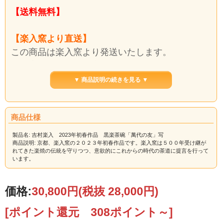
【送料無料】
【楽入窯より直送】
この商品は楽入窯より発送いたします。
楽入窯から発送する商品は同梱でお届けできま
す。楽入窯以外の出荷元から発送する商品は別送
▼ 商品説明の続きを見る ▼
料になります。
送料は自動計算できない場合がございますので、
商品仕様
後ほど、訂正してお知らせいたします。
製品名: 吉村楽入 2023年初春作品 黒楽茶碗「萬代の友」写
商品説明: 京都、楽入窯の２０２３年初春作品です。楽入窯は５００年受け継が
勅題「友」に因んだ八代得入の写し物
れてきた楽焼の伝統を守りつつ、意欲的にこれからの時代の茶道に提言を行って
２匹の亀が仲良くしています。
います。
【サイズ】 径11.3cm ×高8.3cm
価格:
30,800円
(税抜 28,000円)
木箱入
[ポイント還元 308ポイント～]