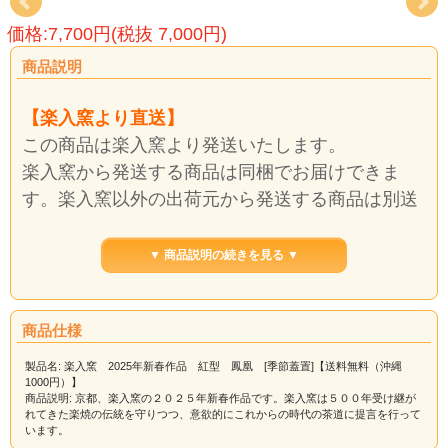
価格:7,700円(税抜 7,000円)
商品説明
【楽入窯より直送】
この商品は楽入窯より発送いたします。
楽入窯から発送する商品は同梱でお届けできま
す。楽入窯以外の出荷元から発送する商品は別送
料になります。
送料は自動計算できない場合がございますので、
▼ 商品説明の続きを見る ▼
後ほど、訂正してお知らせいたします。
商品仕様
沖縄の伝統柄を茶道具に絵付けいたしました。
製品名: 楽入窯 2025年新春作品 紅型 鳳凰 [季節蓋置]【送料無料（沖縄
1000円）】
【サイズ】
商品説明: 京都、楽入窯の２０２５年新春作品です。楽入窯は５００年受け継が
径5.5cm ×高5.5cm
れてきた楽焼の伝統を守りつつ、意欲的にこれからの時代の茶道に提言を行って
います。
紙箱入