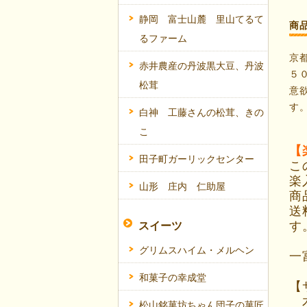
静岡 富士山麓 里山てるて
商
るファーム
京
赤井農産の丹波黒大豆、丹波
５
松茸
意
す
白神 工藤さんの松茸、きの
こ
【
田子町ガーリックセンター
こ
楽
山形 庄内 仁助屋
商
送
す
スイーツ
グリムスハイム・メルヘン
一
和菓子の幸成堂
【
木
松山銘菓坊ちゃん団子の菓匠