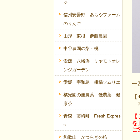
ジ
信州安曇野 あらやファーム
のりんご
山形 東根 伊藤農園
中谷農園の梨・桃
愛媛 八幡浜 ミヤモトオレ
ンジガーデン
愛媛 宇和島 柑橘ソムリエ
一
橘光園の無農薬、低農薬 健
【
木
康茶
【
青森 藤崎町 Fresh Expres
を
s
ご
和歌山 かつらぎの柿