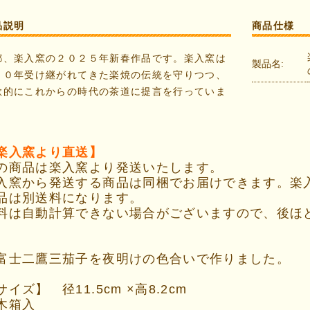
品説明
商品仕様
都、楽入窯の２０２５年新春作品です。楽入窯は
製品名:
００年受け継がれてきた楽焼の伝統を守りつつ、
欲的にこれからの時代の茶道に提言を行っていま
。
楽入窯より直送】
の商品は楽入窯より発送いたします。
入窯から発送する商品は同梱でお届けできます。楽
品は別送料になります。
料は自動計算できない場合がございますので、後ほ
。
富士二鷹三茄子を夜明けの色合いで作りました。
サイズ】 径11.5cm ×高8.2cm
箱入