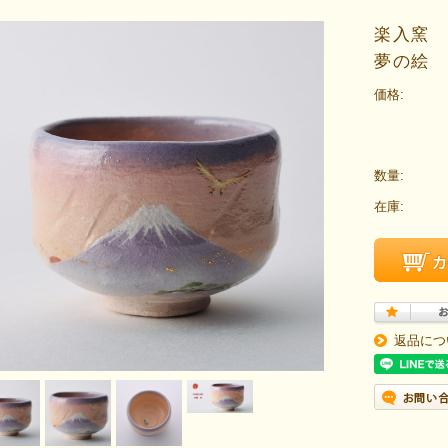
楽入窯 
夢の絵
価格:
数量:
在庫:
返品につ