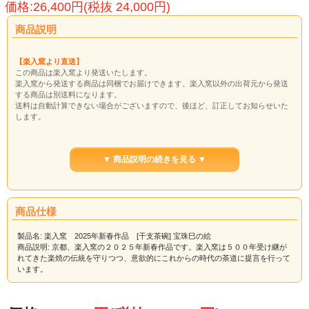
価格:26,400円(税抜 24,000円)
商品説明
【楽入窯より直送】
この商品は楽入窯より発送いたします。
楽入窯から発送する商品は同梱でお届けできます。楽入窯以外の出荷元から発送
する商品は別送料になります。
送料は自動計算できない場合がございますので、後ほど、訂正してお知らせいた
します。
青白い素地に宝珠と巳が描かれております。
▼ 商品説明の続きを見る ▼
【サイズ】 径11.5cm ×高8.5cm
木箱入
【ご注意】在庫がない場合は、ご注文確定後に制作いたしますので、納品までお
日にちを頂戴いたします。
商品仕様
ご注文承り後にメールで、納期をご連絡いたしますので、必ずご確認ください。
製品名: 楽入窯 2025年新春作品 [干支茶碗] 宝珠巳の絵
商品説明: 京都、楽入窯の２０２５年新春作品です。楽入窯は５００年受け継が
れてきた楽焼の伝統を守りつつ、意欲的にこれからの時代の茶道に提言を行って
います。