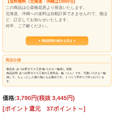
【送料無料（北海道・沖縄は1000円)】
この商品は心斎橋花房より発送いたします。
北海道、沖縄への送料は自動計算できませんので、後ほ
ど、訂正してお知らせいたします。
何卒、ご了解ください。
小さな小さな一輪挿し。
▼ 商品説明の続きを見る ▼
カラフルなガラスの色たちが踊っているような楽しさの
ある一輪挿しです。
形もコロコロとしており、可愛らしく空間を彩ります。
商品仕様
サイズ
約50×70×80mm
製品名: あづみ野ガラス工房 輪 小さな一輪挿し 花瓶
商品説明: あづみ野ガラス工房の工房作品、輪（りん）です。可愛い小さな一輪
※手作りのため、形や色に若干の誤差がございます。
挿しで、ちょっとした贈り物にもお薦めです。１つ１つ手作りで作られていま
す。
価格:
3,790円
(税抜 3,445円)
[ポイント還元 37ポイント～]