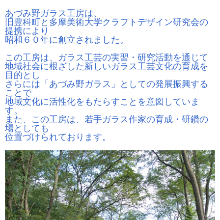
あづみ野ガラス工房は、
旧豊科町と多摩美術大学クラフトデザイン研究会の
提携により
昭和６０年に創立されました。
この工房は、ガラス工芸の実習・研究活動を通じて
地域社会に根ざした新しいガラス工芸文化の育成を
目的とし
さらには「あづみ野ガラス」としての発展振興する
ことで
地域文化に活性化をもたらすことを意図していま
す。
また、この工房は、若手ガラス作家の育成・研鑽の
場としても
位置づけられております。