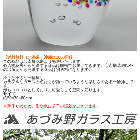
【送料無料（北海道・沖縄は1000円)】
この商品は心斎橋花房より発送いたします。
心斎橋花房から発送する商品は同梱でお届けできます。心斎橋花房以外
の出荷元から発送する商品は別送料になります。
小さな小さな一輪挿し。
カラフルなガラスの色たちが踊っているような楽しさのある一輪挿しで
す。
形もコロコロとしており、可愛らしく空間を彩ります。
サイズ
約50×70×80mm
※手作りのため、形や色に若干の誤差がございます。