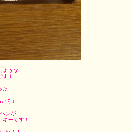
たような、
です！
った
いろ♪
ヘンが
ッキーです！
いね！！