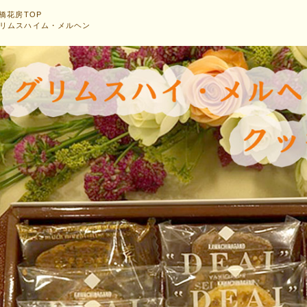
橋花房TOP
リムスハイム・メルヘン