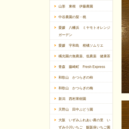
山形 東根 伊藤農園
中谷農園の梨・桃
愛媛 八幡浜 ミヤモトオレンジ
ガーデン
愛媛 宇和島 柑橘ソムリエ
橘光園の無農薬、低農薬 健康茶
青森 藤崎町 Fresh Express
和歌山 かつらぎの柿
和歌山 かつらぎの梅
新潟 西村果樹園
天野山 田中ぶどう園
大阪 いずみふれあい農の里 い
ずみ小川いちご 飯阪保いちご園