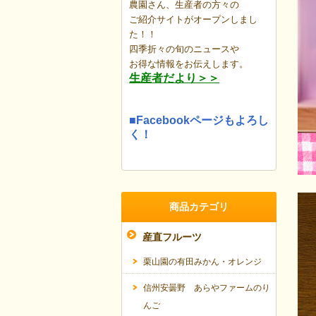
農園さん、生産者の方々の
ご紹介サイトがオープンしまし
た！！
四季折々の旬のニュースや
お得な情報を
お伝えします。
生産者だより＞＞
■Facebookページもよろし
く！
商品カテゴリ
産直フルーツ
栗山園の有田みかん・オレンジ
信州安曇野 あらやファームのり
んご