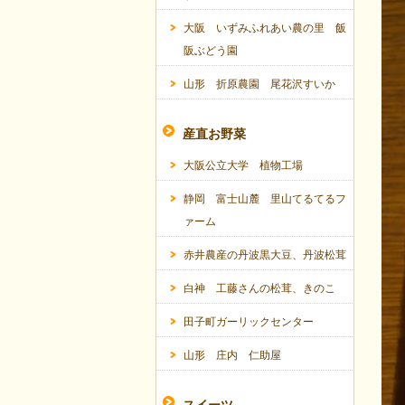
大阪 いずみふれあい農の里 飯
阪ぶどう園
山形 折原農園 尾花沢すいか
産直お野菜
大阪公立大学 植物工場
静岡 富士山麓 里山てるてるフ
ァーム
赤井農産の丹波黒大豆、丹波松茸
白神 工藤さんの松茸、きのこ
田子町ガーリックセンター
山形 庄内 仁助屋