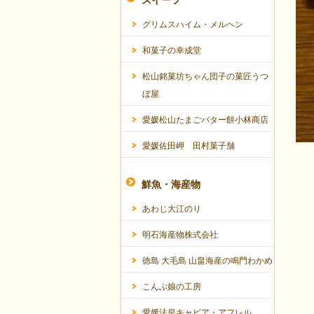
スイーツ
グリムスハイム・メルヘン
和菓子の幸成堂
松山銘菓坊ちゃん団子の菓匠うつ
ぼ屋
愛媛松山たまごバター餅小林商店
愛媛佐田岬 田村菓子舗
鮮魚・海産物
あわじ大江のり
明石海産物株式会社
徳島 大毛島 山畠海産の鳴門わかめ
こんぶ娘の工房
愛媛法皇キャビア・アフレル