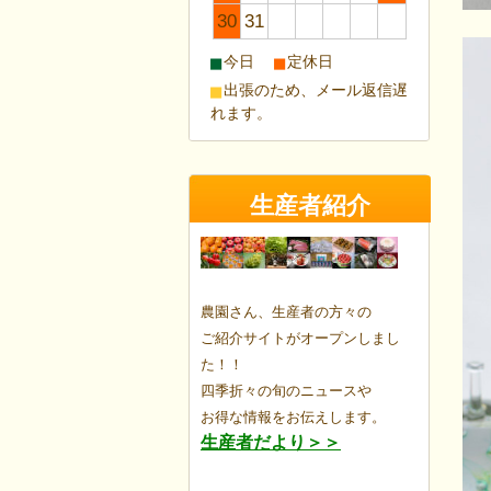
30
31
■
■
今日
定休日
■
出張のため、メール返信遅
れます。
生産者紹介
農園さん、生産者の方々の
ご紹介サイトがオープンしまし
た！！
四季折々の旬のニュースや
お得な情報を
お伝えします。
生産者だより＞＞