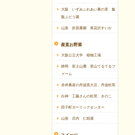
大阪 いずみふれあい農の里 飯
阪ぶどう園
山形 折原農園 尾花沢すいか
産直お野菜
大阪公立大学 植物工場
静岡 富士山麓 里山てるてるフ
ァーム
赤井農産の丹波黒大豆、丹波松茸
白神 工藤さんの松茸、きのこ
田子町ガーリックセンター
山形 庄内 仁助屋