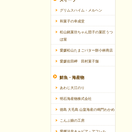
スイーツ
グリムスハイム・メルヘン
和菓子の幸成堂
松山銘菓坊ちゃん団子の菓匠うつ
ぼ屋
愛媛松山たまごバター餅小林商店
愛媛佐田岬 田村菓子舗
鮮魚・海産物
あわじ大江のり
明石海産物株式会社
徳島 大毛島 山畠海産の鳴門わかめ
こんぶ娘の工房
愛媛法皇キャビア・アフレル