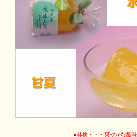
●林檎・・・爽やかな酸味