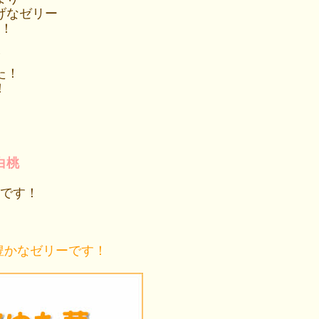
げなゼリー
！
た！
！
白桃
です！
豊かなゼリーです！