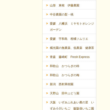
山形 東根 伊藤農園
中谷農園の梨・桃
愛媛 八幡浜 ミヤモトオレンジ
ガーデン
愛媛 宇和島 柑橘ソムリエ
橘光園の無農薬、低農薬 健康茶
青森 藤崎町 Fresh Express
和歌山 かつらぎの柿
和歌山 かつらぎの梅
新潟 西村果樹園
天野山 田中ぶどう園
大阪 いずみふれあい農の里 い
ずみ小川いちご 飯阪保いちご園